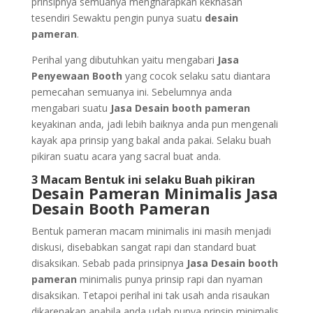
prinsipnya semuanya mengharapkan kekhasan
tesendiri Sewaktu pengin punya suatu
desain
pameran
.
Perihal yang dibutuhkan yaitu mengabari
Jasa
Penyewaan Booth
yang cocok selaku satu diantara
pemecahan semuanya ini. Sebelumnya anda
mengabari suatu
Jasa Desain booth pameran
keyakinan anda, jadi lebih baiknya anda pun mengenali
kayak apa prinsip yang bakal anda pakai. Selaku buah
pikiran suatu acara yang sacral buat anda.
3 Macam Bentuk ini selaku Buah pikiran
Desain Pameran Minimalis Jasa
Desain Booth Pameran
Bentuk pameran macam minimalis ini masih menjadi
diskusi, disebabkan sangat rapi dan standard buat
disaksikan. Sebab pada prinsipnya
Jasa Desain booth
pameran
minimalis punya prinsip rapi dan nyaman
disaksikan. Tetapoi perihal ini tak usah anda risaukan
dikarenakan apabila anda udah punya prinsip minimalis