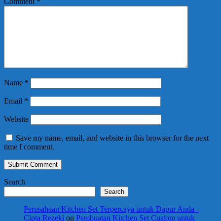
Comment
*
Name
*
Email
*
Website
Save my name, email, and website in this browser for the next
time I comment.
Search
Search
Perusahaan Kitchen Set Terpercaya untuk Dapur Anda -
Cipta Rezeki
on
Pembuatan Kitchen Set Custom untuk