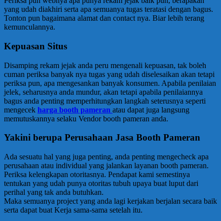
Periksa pun webnya apa punya rekam jejak baik pun, berapakah
yang udah diakhiri serta apa semuanya tugas teratasi dengan bagus.
Tonton pun bagaimana alamat dan contact nya. Biar lebih terang
kemunculannya.
Kepuasan Situs
Disamping rekam jejak anda peru mengenali kepuasan, tak boleh
cuman periksa banyak nya tugas yang udah diselesaikan akan tetapi
periksa pun, apa mengesankan banyak konsumen. Apabila penilaian
jelek, seharusnya anda mundur, akan tetapi apabila penilaiannya
bagus anda penting memperhitungkan langkah seterusnya seperti
mengecek
harga booth pameran
atau dapat juga langsung
memutuskannya selaku Vendor booth pameran anda.
Yakini berupa Perusahaan Jasa Booth Pameran
Ada sesuatu hal yang juga penting, anda penting mengecheck apa
perusahaan atau individual yang jalankan layanan booth pameran.
Periksa kelengkapan otoritasnya. Pendapat kami semestinya
tentukan yang udah punya otoritas tubuh upaya buat luput dari
perihal yang tak anda butuhkan.
Maka semuanya project yang anda lagi kerjakan berjalan secara baik
serta dapat buat Kerja sama-sama setelah itu.