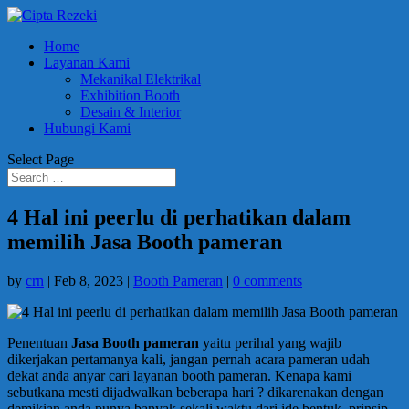
Home
Layanan Kami
Mekanikal Elektrikal
Exhibition Booth
Desain & Interior
Hubungi Kami
Select Page
4 Hal ini peerlu di perhatikan dalam
memilih Jasa Booth pameran
by
crn
|
Feb 8, 2023
|
Booth Pameran
|
0 comments
Penentuan
Jasa Booth pameran
yaitu perihal yang wajib
dikerjakan pertamanya kali, jangan pernah acara pameran udah
dekat anda anyar cari layanan booth pameran. Kenapa kami
sebutkana mesti dijadwalkan beberapa hari ? dikarenakan dengan
demikian anda punya banyak sekali waktu dari ide bentuk, prinsip