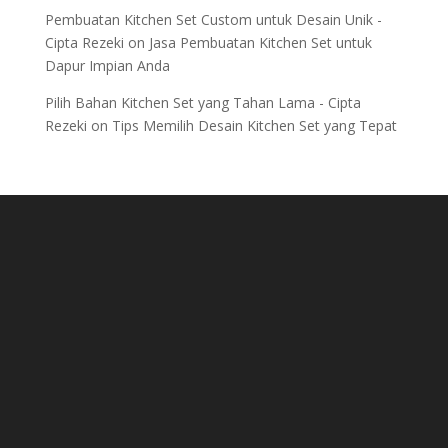
Pembuatan Kitchen Set Custom untuk Desain Unik -
Cipta Rezeki
on
Jasa Pembuatan Kitchen Set untuk
Dapur Impian Anda
Pilih Bahan Kitchen Set yang Tahan Lama - Cipta
Rezeki
on
Tips Memilih Desain Kitchen Set yang Tepat