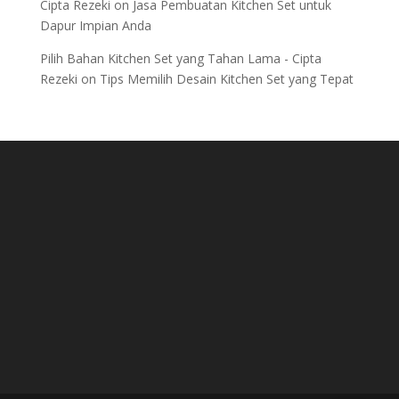
Cipta Rezeki
on
Jasa Pembuatan Kitchen Set untuk
Dapur Impian Anda
Pilih Bahan Kitchen Set yang Tahan Lama - Cipta
Rezeki
on
Tips Memilih Desain Kitchen Set yang Tepat