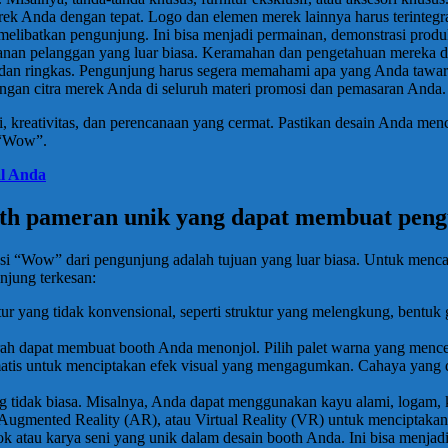
k Anda dengan tepat. Logo dan elemen merek lainnya harus terintegras
melibatkan pengunjung. Ini bisa menjadi permainan, demonstrasi produk
anan pelanggan yang luar biasa. Keramahan dan pengetahuan mereka da
 dan ringkas. Pengunjung harus segera memahami apa yang Anda tawar
dengan citra merek Anda di seluruh materi promosi dan pemasaran Anda.
 kreativitas, dan perencanaan yang cermat. Pastikan desain Anda me
 “Wow”.
al Anda
ooth pameran unik yang dapat membuat pen
“Wow” dari pengunjung adalah tujuan yang luar biasa. Untuk mencapai 
njung terkesan:
ur yang tidak konvensional, seperti struktur yang melengkung, bentuk g
erah dapat membuat booth Anda menonjol. Pilih palet warna yang men
tis untuk menciptakan efek visual yang mengagumkan. Cahaya yang 
yang tidak biasa. Misalnya, Anda dapat menggunakan kayu alami, logam, 
h, Augmented Reality (AR), atau Virtual Reality (VR) untuk mencipta
lok atau karya seni yang unik dalam desain booth Anda. Ini bisa menjadi