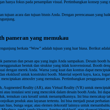
ngan hanya fokus pada penampilan visual. Pertimbangkan konsep yan
an tujuan acara dan tujuan bisnis Anda. Dengan perencanaan yang baik
ngunjung.
ooth pameran yang memukau
gunjung berkata “Wow” adalah tujuan yang luar biasa. Berikut adalah
tuk pameran dan pesan apa yang ingin Anda sampaikan. Desain booth 
menggunakan bentuk dan struktur yang tidak konvensional. Booth den
sesuai dengan merek Anda. Warna yang kuat dan kontras dapat mencipt
 dan eksklusif untuk konstruksi booth. Material seperti kayu, kaca, log
t menciptakan atmosfer yang memukau. Pertimbangkan penggunaan penc
tuh, Augmented Reality (AR), atau Virtual Reality (VR) untuk mencipt
 atau instalasi seni yang mencolok dalam desain booth Anda. Ini dapa
, temukan cara kreatif untuk menampilkannya. Ini bisa mencakup tata 
jolkan produk atau layanan tertentu. Ini bisa menjadi pusat perhatia
aman hias, bunga segar, atau elemen dekoratif lainnya untuk menambah
. Misalnya, tanda-tanda khusus, furnitur eksklusif, atau aksesori khusus