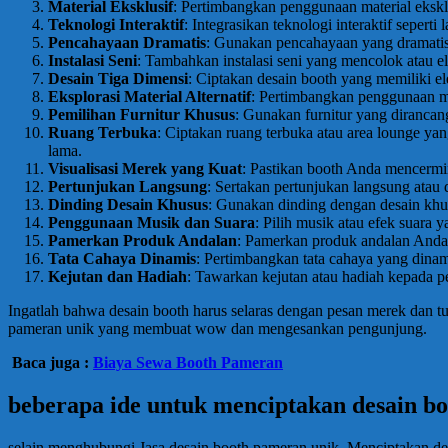
Material Eksklusif
: Pertimbangkan penggunaan material eksklu
Teknologi Interaktif
: Integrasikan teknologi interaktif seper
Pencahayaan Dramatis
: Gunakan pencahayaan yang dramatis
Instalasi Seni
: Tambahkan instalasi seni yang mencolok atau e
Desain Tiga Dimensi
: Ciptakan desain booth yang memiliki el
Eksplorasi Material Alternatif
: Pertimbangkan penggunaan mate
Pemilihan Furnitur Khusus
: Gunakan furnitur yang dirancan
Ruang Terbuka
: Ciptakan ruang terbuka atau area lounge y
lama.
Visualisasi Merek yang Kuat
: Pastikan booth Anda mencermi
Pertunjukan Langsung
: Sertakan pertunjukan langsung ata
Dinding Desain Khusus
: Gunakan dinding dengan desain khu
Penggunaan Musik dan Suara
: Pilih musik atau efek suara
Pamerkan Produk Andalan
: Pamerkan produk andalan Anda
Tata Cahaya Dinamis
: Pertimbangkan tata cahaya yang dina
Kejutan dan Hadiah
: Tawarkan kejutan atau hadiah kepada p
Ingatlah bahwa desain booth harus selaras dengan pesan merek dan tu
pameran unik yang membuat wow dan mengesankan pengunjung.
Baca juga :
Biaya Sewa Booth Pameran
beberapa ide untuk menciptakan desain b
selain menghubungi Jasa desain booth pameran unik, Menciptakan de