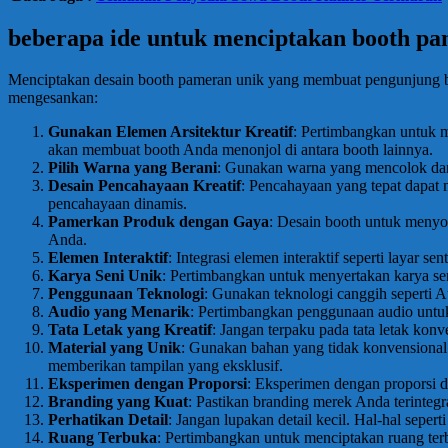
beberapa ide untuk menciptakan booth p
Menciptakan desain booth pameran unik yang membuat pengunjung be
mengesankan:
Gunakan Elemen Arsitektur Kreatif
: Pertimbangkan untuk me
akan membuat booth Anda menonjol di antara booth lainnya.
Pilih Warna yang Berani
: Gunakan warna yang mencolok dan 
Desain Pencahayaan Kreatif
: Pencahayaan yang tepat dapat
pencahayaan dinamis.
Pamerkan Produk dengan Gaya
: Desain booth untuk menyor
Anda.
Elemen Interaktif
: Integrasi elemen interaktif seperti layar 
Karya Seni Unik
: Pertimbangkan untuk menyertakan karya seni
Penggunaan Teknologi
: Gunakan teknologi canggih seperti 
Audio yang Menarik
: Pertimbangkan penggunaan audio untuk 
Tata Letak yang Kreatif
: Jangan terpaku pada tata letak konve
Material yang Unik
: Gunakan bahan yang tidak konvensional a
memberikan tampilan yang eksklusif.
Eksperimen dengan Proporsi
: Eksperimen dengan proporsi d
Branding yang Kuat
: Pastikan branding merek Anda terinteg
Perhatikan Detail
: Jangan lupakan detail kecil. Hal-hal seper
Ruang Terbuka
: Pertimbangkan untuk menciptakan ruang ter