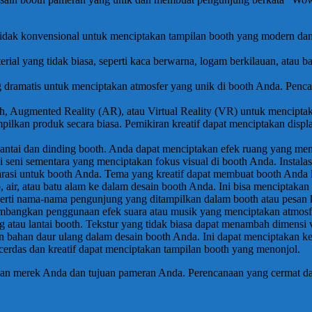
idak konvensional untuk menciptakan tampilan booth yang modern dan a
rial yang tidak biasa, seperti kaca berwarna, logam berkilauan, atau bah
 dramatis untuk menciptakan atmosfer yang unik di booth Anda. Penc
tuh, Augmented Reality (AR), atau Virtual Reality (VR) untuk mencipt
ilkan produk secara biasa. Pemikiran kreatif dapat menciptakan displ
 lantai dan dinding booth. Anda dapat menciptakan efek ruang yang m
i seni sementara yang menciptakan fokus visual di booth Anda. Instal
 narasi untuk booth Anda. Tema yang kreatif dapat membuat booth Anda 
p, air, atau batu alam ke dalam desain booth Anda. Ini bisa menciptak
perti nama-nama pengunjung yang ditampilkan dalam booth atau pesan
timbangkan penggunaan efek suara atau musik yang menciptakan atmosf
g atau lantai booth. Tekstur yang tidak biasa dapat menambah dimensi 
 bahan daur ulang dalam desain booth Anda. Ini dapat menciptakan kes
cerdas dan kreatif dapat menciptakan tampilan booth yang menonjol.
gan merek Anda dan tujuan pameran Anda. Perencanaan yang cermat da