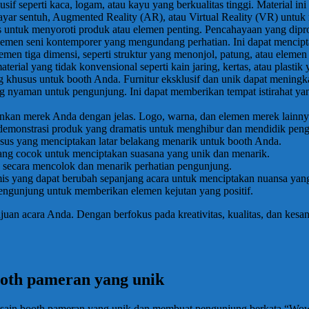
sif seperti kaca, logam, atau kayu yang berkualitas tinggi. Material 
ti layar sentuh, Augmented Reality (AR), atau Virtual Reality (VR) un
 untuk menyoroti produk atau elemen penting. Pencahayaan yang dipro
lemen seni kontemporer yang mengundang perhatian. Ini dapat mencipta
emen tiga dimensi, seperti struktur yang menonjol, patung, atau elemen
rial yang tidak konvensional seperti kain jaring, kertas, atau plastik 
g khusus untuk booth Anda. Furnitur eksklusif dan unik dapat mening
ang nyaman untuk pengunjung. Ini dapat memberikan tempat istirahat 
nkan merek Anda dengan jelas. Logo, warna, dan elemen merek lainnya
u demonstrasi produk yang dramatis untuk menghibur dan mendidik pen
sus yang menciptakan latar belakang menarik untuk booth Anda.
 yang cocok untuk menciptakan suasana yang unik dan menarik.
 secara mencolok dan menarik perhatian pengunjung.
mis yang dapat berubah sepanjang acara untuk menciptakan nuansa yan
engunjung untuk memberikan elemen kejutan yang positif.
juan acara Anda. Dengan berfokus pada kreativitas, kualitas, dan kesa
ooth pameran yang unik
sain booth pameran yang unik dan membuat pengunjung berkata “Wow” 