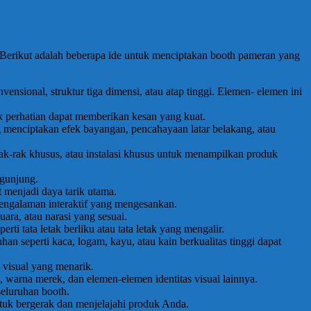
erikut adalah beberapa ide untuk menciptakan booth pameran yang
nsional, struktur tiga dimensi, atau atap tinggi. Elemen- elemen ini
 perhatian dapat memberikan kesan yang kuat.
 menciptakan efek bayangan, pencahayaan latar belakang, atau
ak-rak khusus, atau instalasi khusus untuk menampilkan produk
ngunjung.
t menjadi daya tarik utama.
pengalaman interaktif yang mengesankan.
ra, atau narasi yang sesuai.
rti tata letak berliku atau tata letak yang mengalir.
an seperti kaca, logam, kayu, atau kain berkualitas tinggi dapat
 visual yang menarik.
 warna merek, dan elemen-elemen identitas visual lainnya.
seluruhan booth.
tuk bergerak dan menjelajahi produk Anda.