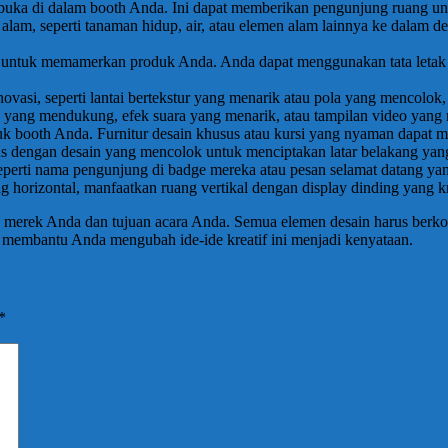
rbuka di dalam booth Anda. Ini dapat memberikan pengunjung ruang un
alam, seperti tanaman hidup, air, atau elemen alam lainnya ke dalam 
if untuk memamerkan produk Anda. Anda dapat menggunakan tata letak y
novasi, seperti lantai bertekstur yang menarik atau pola yang menco
ik yang mendukung, efek suara yang menarik, atau tampilan video ya
ntuk booth Anda. Furnitur desain khusus atau kursi yang nyaman dapa
s dengan desain yang mencolok untuk menciptakan latar belakang yan
eperti nama pengunjung di badge mereka atau pesan selamat datang yan
ng horizontal, manfaatkan ruang vertikal dengan display dinding yang kr
n merek Anda dan tujuan acara Anda. Semua elemen desain harus berk
t membantu Anda mengubah ide-ide kreatif ini menjadi kenyataan.
*