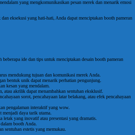
g mendalam yang mengkomunikasikan pesan merek dan menarik emosi
 dan eksekusi yang hati-hati, Anda dapat menciptakan booth pameran
 beberapa ide dan tips untuk menciptakan desain booth pameran
harus mendukung tujuan dan komunikasi merek Anda.
gan bentuk unik dapat menarik perhatian pengunjung.
akan kesan yang mendalam.
am, atau akrilik dapat menambahkan sentuhan eksklusif.
ahayaan sorot, pencahayaan latar belakang, atau efek pencahayaan
akan pengalaman interaktif yang wow.
t menjadi daya tarik utama.
letak yang inovatif atau presentasi yang dramatis.
n dalam booth Anda.
kan sentuhan estetis yang memukau.
.