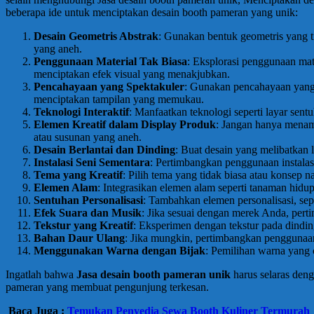
beberapa ide untuk menciptakan desain booth pameran yang unik:
Desain Geometris Abstrak
: Gunakan bentuk geometris yang t
yang aneh.
Penggunaan Material Tak Biasa
: Eksplorasi penggunaan mate
menciptakan efek visual yang menakjubkan.
Pencahayaan yang Spektakuler
: Gunakan pencahayaan yang
menciptakan tampilan yang memukau.
Teknologi Interaktif
: Manfaatkan teknologi seperti layar sen
Elemen Kreatif dalam Display Produk
: Jangan hanya menamp
atau susunan yang aneh.
Desain Berlantai dan Dinding
: Buat desain yang melibatkan
Instalasi Seni Sementara
: Pertimbangkan penggunaan instalas
Tema yang Kreatif
: Pilih tema yang tidak biasa atau konsep
Elemen Alam
: Integrasikan elemen alam seperti tanaman hidu
Sentuhan Personalisasi
: Tambahkan elemen personalisasi, se
Efek Suara dan Musik
: Jika sesuai dengan merek Anda, per
Tekstur yang Kreatif
: Eksperimen dengan tekstur pada dindin
Bahan Daur Ulang
: Jika mungkin, pertimbangkan penggunaan
Menggunakan Warna dengan Bijak
: Pemilihan warna yang 
Ingatlah bahwa
Jasa desain booth pameran unik
harus selaras den
pameran yang membuat pengunjung terkesan.
Baca Juga :
Temukan Penyedia Sewa Booth Kuliner Termurah