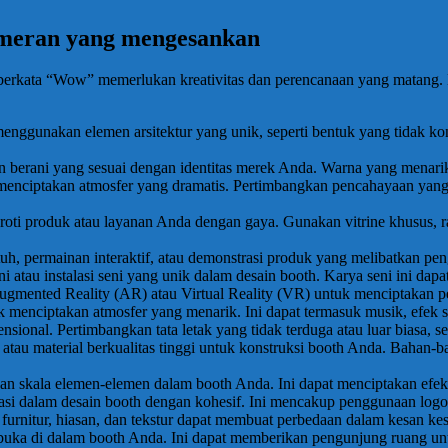
ameran yang mengesankan
rkata “Wow” memerlukan kreativitas dan perencanaan yang matang. B
nggunakan elemen arsitektur yang unik, seperti bentuk yang tidak konve
berani yang sesuai dengan identitas merek Anda. Warna yang menarik
 menciptakan atmosfer yang dramatis. Pertimbangkan pencahayaan yang
oti produk atau layanan Anda dengan gaya. Gunakan vitrine khusus, r
sentuh, permainan interaktif, atau demonstrasi produk yang melibatkan pe
 atau instalasi seni yang unik dalam desain booth. Karya seni ini dapa
Augmented Reality (AR) atau Virtual Reality (VR) untuk menciptakan 
menciptakan atmosfer yang menarik. Ini dapat termasuk musik, efek sua
nsional. Pertimbangkan tata letak yang tidak terduga atau luar biasa, sepe
tau material berkualitas tinggi untuk konstruksi booth Anda. Bahan-bah
an skala elemen-elemen dalam booth Anda. Ini dapat menciptakan efek
rasi dalam desain booth dengan kohesif. Ini mencakup penggunaan logo,
ti furnitur, hiasan, dan tekstur dapat membuat perbedaan dalam kesan ke
buka di dalam booth Anda. Ini dapat memberikan pengunjung ruang un