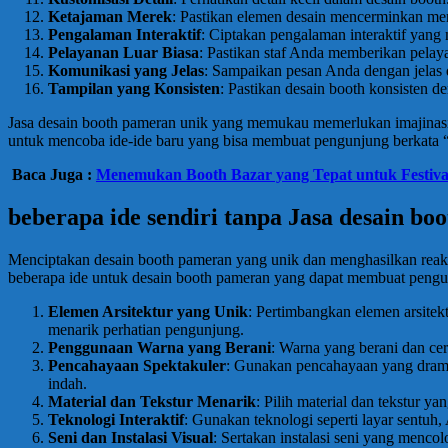
Ketajaman Merek
: Pastikan elemen desain mencerminkan mere
Pengalaman Interaktif
: Ciptakan pengalaman interaktif yang 
Pelayanan Luar Biasa
: Pastikan staf Anda memberikan pelay
Komunikasi yang Jelas
: Sampaikan pesan Anda dengan jelas
Tampilan yang Konsisten
: Pastikan desain booth konsisten 
Jasa desain booth pameran unik yang memukau memerlukan imajinasi,
untuk mencoba ide-ide baru yang bisa membuat pengunjung berkata
Baca Juga :
Menemukan Booth Bazar yang Tepat untuk Festiv
beberapa ide sendiri tanpa Jasa desain b
Menciptakan desain booth pameran yang unik dan menghasilkan reaksi 
beberapa ide untuk desain booth pameran yang dapat membuat pengu
Elemen Arsitektur yang Unik
: Pertimbangkan elemen arsitekt
menarik perhatian pengunjung.
Penggunaan Warna yang Berani
: Warna yang berani dan c
Pencahayaan Spektakuler
: Gunakan pencahayaan yang drama
indah.
Material dan Tekstur Menarik
: Pilih material dan tekstur 
Teknologi Interaktif
: Gunakan teknologi seperti layar sentu
Seni dan Instalasi Visual
: Sertakan instalasi seni yang menco