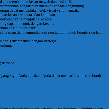
ini dapat memberikan kesan mewah dan eksklusif.
tuk memberikan pengalaman interaktif kepada pengunjung.
gram dapat menciptakan efek visual yang menarik.
kan kesan kreativitas dan keunikan.
 dekoratif yang menjulang ke atas.
yang dapat dibentuk dengan kreatif.
katkan kesan booth Anda.
yang nyaman dan memungkinkan pengunjung untuk berinteraksi lebih
 harus ditempatkan dengan strategis.
gunjung.
g berbeda.
n yang ingin Anda ciptakan, Anda dapat mencari Jasa desain booth
memerlukan kreativitas dan pemikiran luar kotak. Berikut adalah