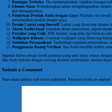
Ruangan Terbuka
: Jika memungkinkan, ciptakan ruangan te
Elemen Alam
: Pertimbangkan untuk mengintegrasikan elemen 
dan mengagumkan.
Pamerkan Produk Anda dengan Gaya
: Pikirkan cara kreat
menampilkan produk dengan gaya.
Desain Lantai yang Inovatif
: Lantai yang dirancang dengan i
Aksen Audiovisual
: Gunakan aksen audiovisual, seperti mus
Furnitur yang Unik
: Pilih furnitur yang unik dan berbeda u
Wallpaper Khusus
: Gunakan wallpaper yang dirancang khusu
Sentuhan Personalisasi
: Tambahkan sentuhan personalisasi, s
Penggunaan Ruang Vertikal
: Jika Anda memiliki sedikit rua
Ingatlah bahwa desain booth pameran yang unik harus selaras denga
Jika Anda bekerja dengan seorang desainer profesional, mereka dapa
Submit a Comment
Your email address will not be published.
Required fields are marked