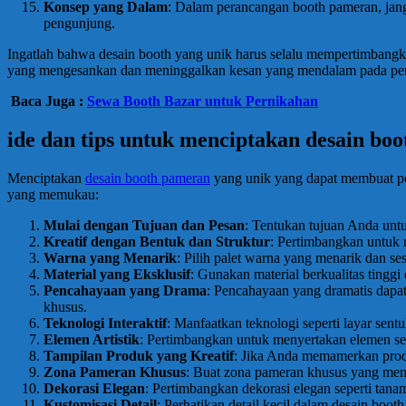
Konsep yang Dalam
: Dalam perancangan booth pameran, ja
pengunjung.
Ingatlah bahwa desain booth yang unik harus selalu mempertimbangk
yang mengesankan dan meninggalkan kesan yang mendalam pada pe
Baca Juga :
Sewa Booth Bazar untuk Pernikahan
ide dan tips untuk menciptakan desain b
Menciptakan
desain booth pameran
yang unik yang dapat membuat pen
yang memukau:
Mulai dengan Tujuan dan Pesan
: Tentukan tujuan Anda un
Kreatif dengan Bentuk dan Struktur
: Pertimbangkan untuk 
Warna yang Menarik
: Pilih palet warna yang menarik dan 
Material yang Eksklusif
: Gunakan material berkualitas tinggi
Pencahayaan yang Drama
: Pencahayaan yang dramatis dapa
khusus.
Teknologi Interaktif
: Manfaatkan teknologi seperti layar sen
Elemen Artistik
: Pertimbangkan untuk menyertakan elemen seni
Tampilan Produk yang Kreatif
: Jika Anda memamerkan produk
Zona Pameran Khusus
: Buat zona pameran khusus yang menon
Dekorasi Elegan
: Pertimbangkan dekorasi elegan seperti tan
Kustomisasi Detail
: Perhatikan detail kecil dalam desain booth