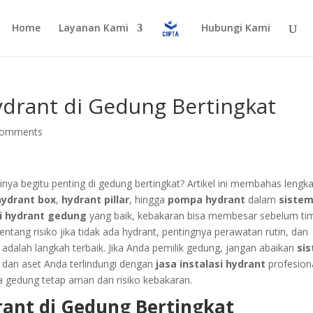
Home
Layanan Kami
Hubungi Kami
ydrant di Gedung Bertingkat
comments
nya begitu penting di gedung bertingkat? Artikel ini membahas lengk
hydrant box
,
hydrant pillar
, hingga
pompa hydrant
dalam
siste
si hydrant gedung
yang baik, kebakaran bisa membesar sebelum ti
tang risiko jika tidak ada hydrant, pentingnya perawatan rutin, dan
adalah langkah terbaik. Jika Anda pemilik gedung, jangan abaikan
si
dan aset Anda terlindungi dengan
jasa instalasi hydrant
profesiona
aga gedung tetap aman dari risiko kebakaran.
rant di Gedung Bertingkat