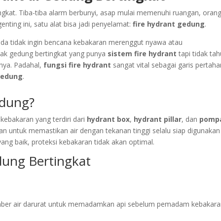
gkat. Tiba-tiba alarm berbunyi, asap mulai memenuhi ruangan, orang
enting ini, satu alat bisa jadi penyelamat:
fire hydrant gedung
.
Anda tidak ingin bencana kebakaran merenggut nyawa atau
ak gedung bertingkat yang punya
sistem fire hydrant
tapi tidak ta
nya. Padahal,
fungsi fire hydrant
sangat vital sebagai garis pertah
gedung
.
edung?
ebakaran yang terdiri dari
hydrant box
,
hydrant pillar
, dan
pomp
an untuk memastikan air dengan tekanan tinggi selalu siap digunakan 
ang baik, proteksi kebakaran tidak akan optimal.
dung Bertingkat
ber air darurat untuk memadamkan api sebelum pemadam kebakar