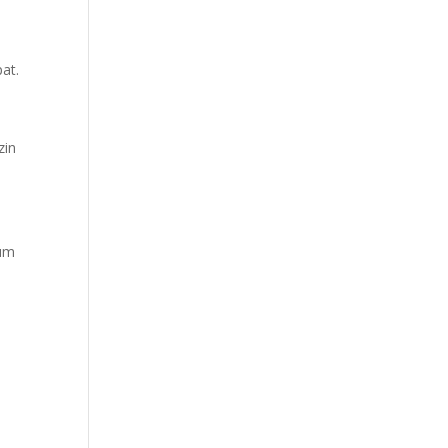
at.
zin
lum