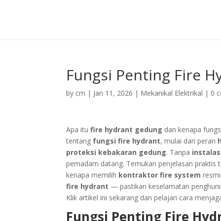
Fungsi Penting Fire H
by
crn
|
Jan 11, 2026
|
Mekanikal Elektrikal
|
0 
Apa itu
fire hydrant gedung
dan kenapa fungsi
tentang
fungsi fire hydrant
, mulai dari peran
proteksi kebakaran gedung
. Tanpa
instala
pemadam datang. Temukan penjelasan praktis ten
kenapa memilih
kontraktor fire system
resmi 
fire hydrant
— pastikan keselamatan penghuni 
Klik artikel ini sekarang dan pelajari cara menj
Fungsi Penting Fire Hyd