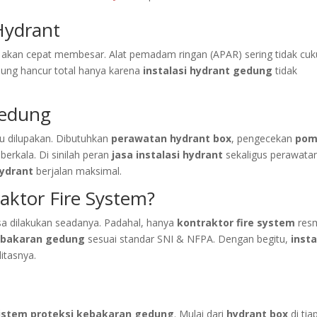
 Hydrant
akan cepat membesar. Alat pemadam ringan (APAR) sering tidak cu
ung hancur total hanya karena
instalasi hydrant gedung
tidak
Gedung
u dilupakan. Dibutuhkan
perawatan hydrant box
, pengecekan
pom
berkala. Di sinilah peran
jasa instalasi hydrant
sekaligus perawata
hydrant
berjalan maksimal.
aktor Fire System?
sa dilakukan seadanya. Padahal, hanya
kontraktor fire system
res
ebakaran gedung
sesuai standar SNI & NFPA. Dengan begitu,
insta
itasnya.
istem proteksi kebakaran gedung
. Mulai dari
hydrant box
di tia