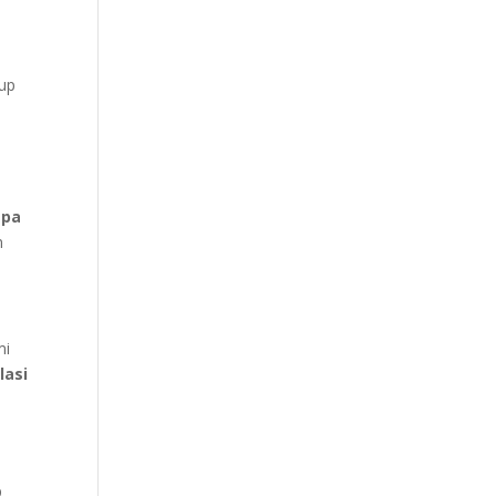
kup
pa
n
mi
lasi
p