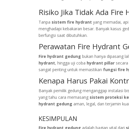
Risiko Jika Tidak Ada Fire
Tanpa
sistem fire hydrant
yang memadai, api 
menghadapi kebakaran besar. Banyak kasus ged
berfungsi saat dibutuhkan.
Perawatan Fire Hydrant 
Fire hydrant gedung
bukan hanya dipasang lal
hydrant
, hingga uji coba
hydrant pillar
secara 
sangat penting untuk memastikan
fungsi fire 
Kenapa Harus Pakai Kontr
Banyak pemilik gedung menganggap instalasi bi
yang tahu cara memasang
sistem proteksi k
hydrant gedung
aman, legal, dan terjamin kual
KESIMPULAN
Fire hydrant gedung
adalah bagian vital dari
s