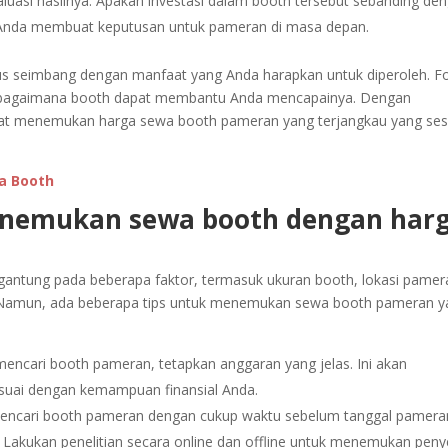
luasi hasilnya. Apakah investasi dalam booth tersebut sebanding de
u Anda membuat keputusan untuk pameran di masa depan.
s seimbang dengan manfaat yang Anda harapkan untuk diperoleh. F
 bagaimana booth dapat membantu Anda mencapainya. Dengan
pat menemukan harga sewa booth pameran yang terjangkau yang ses
a Booth
enemukan sewa booth dengan har
gantung pada beberapa faktor, termasuk ukuran booth, lokasi pamer
n. Namun, ada beberapa tips untuk menemukan sewa booth pameran 
ncari booth pameran, tetapkan anggaran yang jelas. Ini akan
uai dengan kemampuan finansial Anda.
encari booth pameran dengan cukup waktu sebelum tanggal pamera
 Lakukan penelitian secara online dan offline untuk menemukan peny