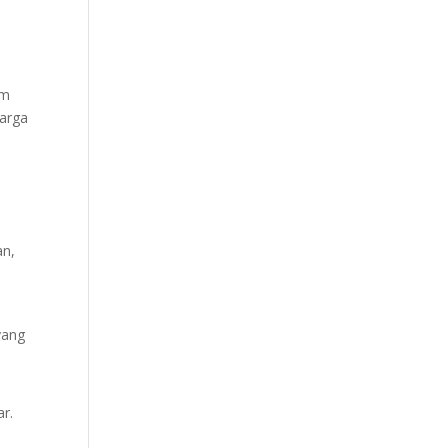
am
harga
an,
yang
ar.