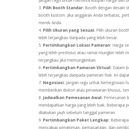
Jangan ragu untuk meminta kutipan harga dari 
Pilih Booth Standar:
Booth dengan desain st
booth kustom. Jika anggaran Anda terbatas, pe
merek Anda.
Pilih Ukuran yang Sesuai:
Pilih ukuran boot
lebih terjangkau daripada yang lebih besar.
Pertimbangkan Lokasi Pameran:
Harga sew
yang lebih prestisius atau ramai mungkin lebih 
terjangkau jika memungkinkan.
Pertimbangkan Pameran Virtual:
Dalam be
lebih terjangkau daripada pameran fisik. Ini da
Negosiasi:
Jangan ragu untuk bernegosiasi 
memberikan diskon atau penawaran khusus, teru
Jadwalkan Pemesanan Awal:
Pemesanan b
mendapatkan harga yang lebih baik. Beberapa 
dilakukan jauh sebelum tanggal pameran.
Pertimbangkan Paket Lengkap:
Beberapa
mencakup pengiriman, pemasangan, dan pembon