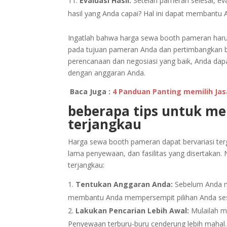
Evaluasi Hasil:
Setelah pameran selesai, eva
hasil yang Anda capai? Hal ini dapat membant
Ingatlah bahwa harga sewa booth pameran haru
pada tujuan pameran Anda dan pertimbangkan
perencanaan dan negosiasi yang baik, Anda da
dengan anggaran Anda.
Baca Juga :
4 Panduan Panting memilih Jas
beberapa tips untuk m
terjangkau
Harga sewa booth pameran dapat bervariasi ter
lama penyewaan, dan fasilitas yang disertaka
terjangkau:
Tentukan Anggaran Anda:
Sebelum Anda me
membantu Anda mempersempit pilihan Anda ses
Lakukan Pencarian Lebih Awal:
Mulailah m
Penyewaan terburu-buru cenderung lebih mahal.