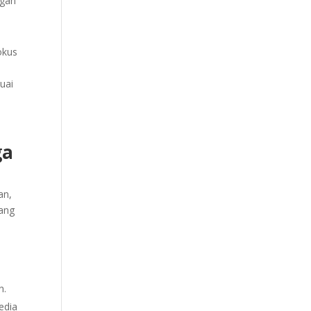
ngan
okus
uai
ga
an,
yang
n.
edia