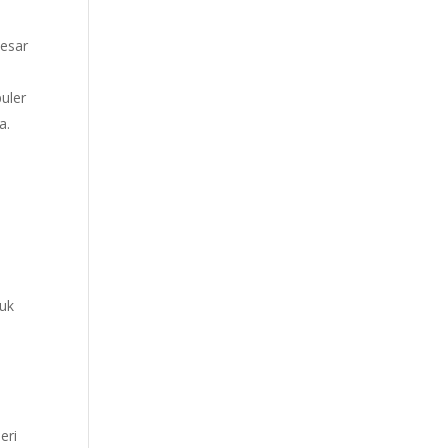
esar
uler
a.
tuk
eri