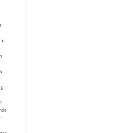
a
n.
an
ia
ng
th
nda.
a