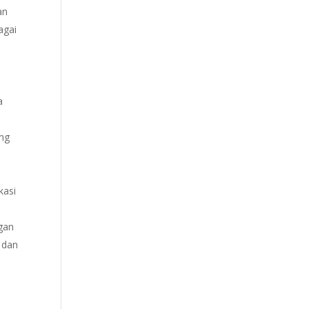
an
agai
a
ng
kasi
gan
 dan
h