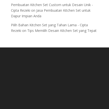
Pembuatan Kitchen Set Custom untuk Desain Unik -
Cipta Rezeki
on
Jasa Pembuatan Kitchen Set untuk
Dapur Impian Anda
Pilih Bahan Kitchen Set yang Tahan Lama - Cipta
Rezeki
on
Tips Memilih Desain Kitchen Set yang Tepat