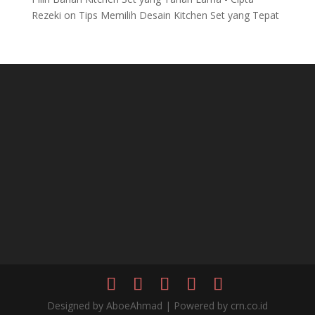
Rezeki
on
Tips Memilih Desain Kitchen Set yang Tepat
Designed by AboeAhmad | Powered by crn.co.id