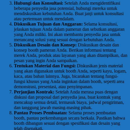
Hubungi dan Konsultasi:
Setelah Anda mengidentifikasi
beberapa penyedia jasa potensial, hubungi mereka untuk
mendiskusikan kebutuhan Anda. Buat janji untuk konsultasi
atau pertemuan untuk mendalam.
Diskusikan Tujuan dan Anggaran:
Selama konsultasi,
jelaskan tujuan Anda dalam pameran dan sebutkan anggaran
yang Anda miliki. Ini akan membantu penyedia jasa untuk
merancang solusi yang sesuai dengan kebutuhan Anda.
Diskusikan Desain dan Konsep:
Diskusikan desain dan
konsep booth pameran Anda. Berikan informasi tentang
merek Anda, produk atau layanan yang akan ditampilkan, dan
pesan yang ingin Anda sampaikan.
Tentukan Material dan Fungsi:
Diskusikan jenis material
yang akan digunakan untuk booth Anda, seperti kayu, logam,
kaca, atau bahan lainnya. Juga, bicarakan tentang fungsi-
fungsi khusus yang Anda inginkan dalam booth, seperti area
demonstrasi, presentasi, atau penyimpanan.
Perjanjian Kontrak:
Setelah Anda merasa puas dengan
diskusi dan proposal dari penyedia jasa, buat kontrak yang
mencakup semua detail, termasuk biaya, jadwal pengiriman,
dan tanggung jawab masing-masing pihak.
Pantau Proses Pembuatan:
Selama proses pembuatan
booth, pantau perkembangan secara berkala. Pastikan bahwa
booth dibangun sesuai dengan spesifikasi dan desain yang
telah disepakati.