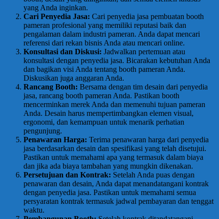
yang Anda inginkan.
Cari Penyedia Jasa:
Cari penyedia jasa pembuatan booth
pameran profesional yang memiliki reputasi baik dan
pengalaman dalam industri pameran. Anda dapat mencari
referensi dari rekan bisnis Anda atau mencari online.
Konsultasi dan Diskusi:
Jadwalkan pertemuan atau
konsultasi dengan penyedia jasa. Bicarakan kebutuhan Anda
dan bagikan visi Anda tentang booth pameran Anda.
Diskusikan juga anggaran Anda.
Rancang Booth:
Bersama dengan tim desain dari penyedia
jasa, rancang booth pameran Anda. Pastikan booth
mencerminkan merek Anda dan memenuhi tujuan pameran
Anda. Desain harus mempertimbangkan elemen visual,
ergonomi, dan kemampuan untuk menarik perhatian
pengunjung.
Penawaran Harga:
Terima penawaran harga dari penyedia
jasa berdasarkan desain dan spesifikasi yang telah disetujui.
Pastikan untuk memahami apa yang termasuk dalam biaya
dan jika ada biaya tambahan yang mungkin dikenakan.
Persetujuan dan Kontrak:
Setelah Anda puas dengan
penawaran dan desain, Anda dapat menandatangani kontrak
dengan penyedia jasa. Pastikan untuk memahami semua
persyaratan kontrak termasuk jadwal pembayaran dan tenggat
waktu.
Pembangunan Booth:
Setelah kontrak ditandatangani,