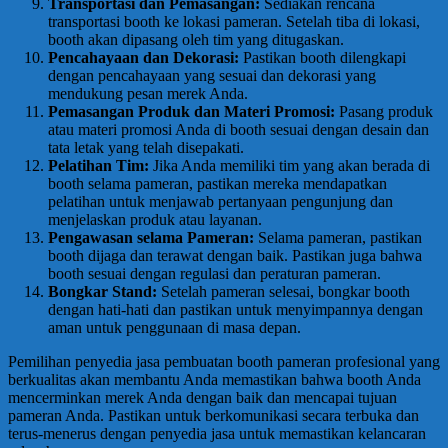
Transportasi dan Pemasangan:
Sediakan rencana
transportasi booth ke lokasi pameran. Setelah tiba di lokasi,
booth akan dipasang oleh tim yang ditugaskan.
Pencahayaan dan Dekorasi:
Pastikan booth dilengkapi
dengan pencahayaan yang sesuai dan dekorasi yang
mendukung pesan merek Anda.
Pemasangan Produk dan Materi Promosi:
Pasang produk
atau materi promosi Anda di booth sesuai dengan desain dan
tata letak yang telah disepakati.
Pelatihan Tim:
Jika Anda memiliki tim yang akan berada di
booth selama pameran, pastikan mereka mendapatkan
pelatihan untuk menjawab pertanyaan pengunjung dan
menjelaskan produk atau layanan.
Pengawasan selama Pameran:
Selama pameran, pastikan
booth dijaga dan terawat dengan baik. Pastikan juga bahwa
booth sesuai dengan regulasi dan peraturan pameran.
Bongkar Stand:
Setelah pameran selesai, bongkar booth
dengan hati-hati dan pastikan untuk menyimpannya dengan
aman untuk penggunaan di masa depan.
Pemilihan penyedia jasa pembuatan booth pameran profesional yang
berkualitas akan membantu Anda memastikan bahwa booth Anda
mencerminkan merek Anda dengan baik dan mencapai tujuan
pameran Anda. Pastikan untuk berkomunikasi secara terbuka dan
terus-menerus dengan penyedia jasa untuk memastikan kelancaran