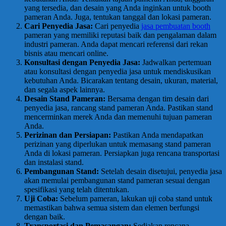
yang tersedia, dan desain yang Anda inginkan untuk booth
pameran Anda. Juga, tentukan tanggal dan lokasi pameran.
Cari Penyedia Jasa:
Cari penyedia
jasa pembuatan booth
pameran yang memiliki reputasi baik dan pengalaman dalam
industri pameran. Anda dapat mencari referensi dari rekan
bisnis atau mencari online.
Konsultasi dengan Penyedia Jasa:
Jadwalkan pertemuan
atau konsultasi dengan penyedia jasa untuk mendiskusikan
kebutuhan Anda. Bicarakan tentang desain, ukuran, material,
dan segala aspek lainnya.
Desain Stand Pameran:
Bersama dengan tim desain dari
penyedia jasa, rancang stand pameran Anda. Pastikan stand
mencerminkan merek Anda dan memenuhi tujuan pameran
Anda.
Perizinan dan Persiapan:
Pastikan Anda mendapatkan
perizinan yang diperlukan untuk memasang stand pameran
Anda di lokasi pameran. Persiapkan juga rencana transportasi
dan instalasi stand.
Pembangunan Stand:
Setelah desain disetujui, penyedia jasa
akan memulai pembangunan stand pameran sesuai dengan
spesifikasi yang telah ditentukan.
Uji Coba:
Sebelum pameran, lakukan uji coba stand untuk
memastikan bahwa semua sistem dan elemen berfungsi
dengan baik.
Transportasi dan Pemasangan:
Sediakan rencana