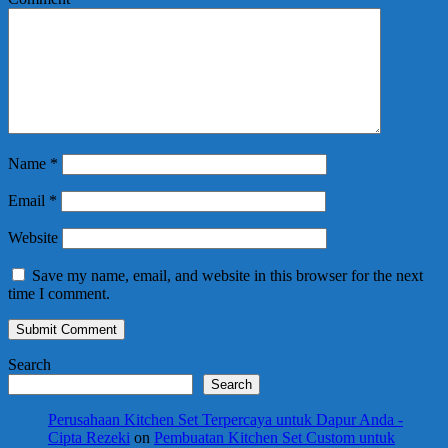
Name
*
Email
*
Website
Save my name, email, and website in this browser for the next
time I comment.
Search
Search
Perusahaan Kitchen Set Terpercaya untuk Dapur Anda -
Cipta Rezeki
on
Pembuatan Kitchen Set Custom untuk