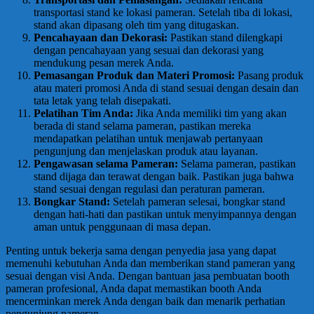
transportasi stand ke lokasi pameran. Setelah tiba di lokasi,
stand akan dipasang oleh tim yang ditugaskan.
Pencahayaan dan Dekorasi:
Pastikan stand dilengkapi
dengan pencahayaan yang sesuai dan dekorasi yang
mendukung pesan merek Anda.
Pemasangan Produk dan Materi Promosi:
Pasang produk
atau materi promosi Anda di stand sesuai dengan desain dan
tata letak yang telah disepakati.
Pelatihan Tim Anda:
Jika Anda memiliki tim yang akan
berada di stand selama pameran, pastikan mereka
mendapatkan pelatihan untuk menjawab pertanyaan
pengunjung dan menjelaskan produk atau layanan.
Pengawasan selama Pameran:
Selama pameran, pastikan
stand dijaga dan terawat dengan baik. Pastikan juga bahwa
stand sesuai dengan regulasi dan peraturan pameran.
Bongkar Stand:
Setelah pameran selesai, bongkar stand
dengan hati-hati dan pastikan untuk menyimpannya dengan
aman untuk penggunaan di masa depan.
Penting untuk bekerja sama dengan penyedia jasa yang dapat
memenuhi kebutuhan Anda dan memberikan stand pameran yang
sesuai dengan visi Anda. Dengan bantuan jasa pembuatan booth
pameran profesional, Anda dapat memastikan booth Anda
mencerminkan merek Anda dengan baik dan menarik perhatian
pengunjung pameran.