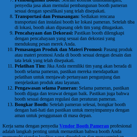
penyedia jasa akan memulai pembangunan booth pameran
sesuai dengan spesifikasi yang telah disepakati.
Transportasi dan Pemasangan:
Sediakan rencana
transportasi dan instalasi booth ke lokasi pameran. Setelah tiba
di lokasi, booth akan dipasang oleh tim yang ditugaskan.
Pencahayaan dan Dekorasi:
Pastikan booth dilengkapi
dengan pencahayaan yang sesuai dan dekorasi yang
mendukung pesan merek Anda.
Pemasangan Produk dan Materi Promosi:
Pasang produk
atau materi promosi Anda di booth sesuai dengan desain dan
tata letak yang telah disepakati.
Pelatihan Tim:
Jika Anda memiliki tim yang akan berada di
booth selama pameran, pastikan mereka mendapatkan
pelatihan untuk menjawab pertanyaan pengunjung dan
menjelaskan produk atau layanan.
Pengawasan selama Pameran:
Selama pameran, pastikan
booth dijaga dan terawat dengan baik. Pastikan juga bahwa
booth sesuai dengan regulasi dan peraturan pameran.
Bongkar Booth:
Setelah pameran selesai, bongkar booth
dengan hati-hati dan pastikan untuk menyimpannya dengan
aman untuk penggunaan di masa depan.
Kerja sama dengan penyedia
Vendor Booth Pameran
profesional
adalah langkah penting untuk memastikan bahwa booth Anda
memenuhi standar kualitas yang diperlukan dan mencerminkan