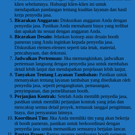
klien sebelumnya. Hubungi klien-klien ini untuk
mendapatkan pandangan tentang kualitas layanan dan hasil
kerja penyedia jasa.
Bicarakan Anggaran:
Diskusikan anggaran Anda dengan
penyedia jasa. Pastikan Anda memahami biaya yang terlibat
dan apakah itu sesuai dengan anggaran Anda.
Bicarakan Desain:
Jelaskan konsep atau desain booth
pameran yang Anda inginkan kepada penyedia jasa.
Diskusikan elemen-elemen seperti tata letak, material,
pencahayaan, dan dekorasi.
Jadwalkan Pertemuan:
Jika memungkinkan, jadwalkan
pertemuan langsung dengan penyedia jasa untuk membahas
detail lebih lanjut dan mendapatkan penjelasan lebih lanjut.
Tanyakan Tentang Layanan Tambahan:
Pastikan untuk
menanyakan tentang layanan tambahan yang disediakan oleh
penyedia jasa, seperti pengangkutan, pemasangan,
penyimpanan, dan pemeliharaan booth.
Perjanjian Kontrak:
Setelah Anda memilih penyedia jasa,
pastikan untuk memiliki perjanjian kontrak yang jelas dan
mencakup semua detail proyek, termasuk tanggal pengiriman,
biaya, dan persyaratan lainnya.
Koordinasi Tim:
Jika Anda memiliki tim yang akan bekerja
di booth pameran, pastikan untuk berkoordinasi dengan
penyedia jasa untuk memastikan semuanya berjalan lancar.
Pantau Proses:
Pantau progres pembuatan booth pameran