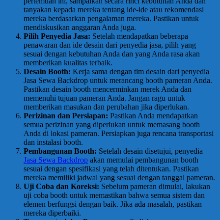
pertemuan ini, sampaikan secara rinci kebutuhan Anda dan
tanyakan kepada mereka tentang ide-ide atau rekomendasi
mereka berdasarkan pengalaman mereka. Pastikan untuk
mendiskusikan anggaran Anda juga.
Pilih Penyedia Jasa:
Setelah mendapatkan beberapa
penawaran dan ide desain dari penyedia jasa, pilih yang
sesuai dengan kebutuhan Anda dan yang Anda rasa akan
memberikan kualitas terbaik.
Desain Booth:
Kerja sama dengan tim desain dari penyedia
Jasa Sewa Backdrop untuk merancang booth pameran Anda.
Pastikan desain booth mencerminkan merek Anda dan
memenuhi tujuan pameran Anda. Jangan ragu untuk
memberikan masukan dan perubahan jika diperlukan.
Perizinan dan Persiapan:
Pastikan Anda mendapatkan
semua perizinan yang diperlukan untuk memasang booth
Anda di lokasi pameran. Persiapkan juga rencana transportasi
dan instalasi booth.
Pembangunan Booth:
Setelah desain disetujui, penyedia
Jasa Sewa Backdrop
akan memulai pembangunan booth
sesuai dengan spesifikasi yang telah ditentukan. Pastikan
mereka memiliki jadwal yang sesuai dengan tanggal pameran.
Uji Coba dan Koreksi:
Sebelum pameran dimulai, lakukan
uji coba booth untuk memastikan bahwa semua sistem dan
elemen berfungsi dengan baik. Jika ada masalah, pastikan
mereka diperbaiki.