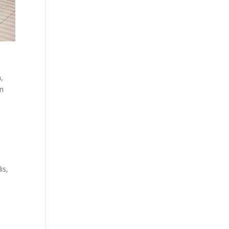
,
an
is,