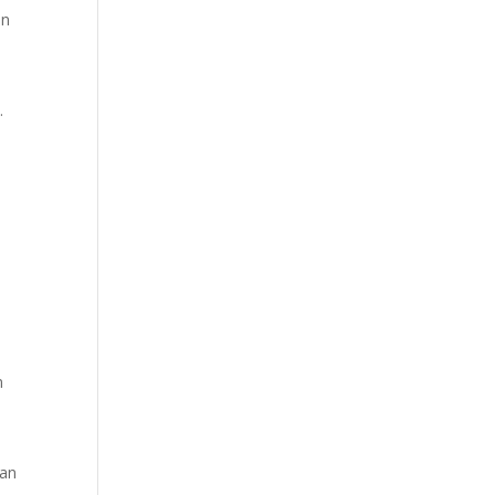
an
.
m
tan