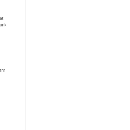
at
arik
lam
n