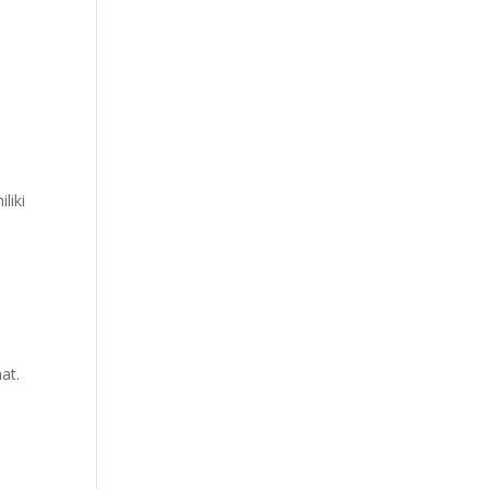
a
liki
at.