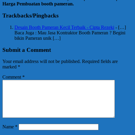
Harga Pembuatan booth pameran.
Trackbacks/Pingbacks
Desain Booth Pameran Kecil Terbaik - Cipta Rezeki
- […]
Baca Juga : Mau Jasa Kontraktor Booth Pameran ? Begini
bikin Pameran unik […]
Submit a Comment
Your email address will not be published.
Required fields are
marked
*
Comment
*
Name
*