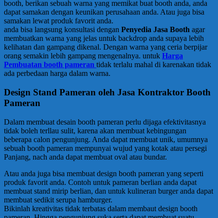
booth, berikan sebuah warna yang memikat buat booth anda, anda
dapat samakan dengan keunikan perusahaan anda. Atau juga bisa
samakan lewat produk favorit anda.
anda bisa langsung konsultasi dengan
Penyedia Jasa Booth
agar
membuatkan warna yang jelas untuk backdrop anda supaya lebih
kelihatan dan gampang dikenal. Dengan warna yang ceria berpijar
orang semakin lebih gampang mengenalnya. untuk
Harga
Pembuatan booth pameran
tidak terlalu mahal di karenakan tidak
ada perbedaan harga dalam warna.
Design Stand Pameran oleh Jasa Kontraktor Booth
Pameran
Dalam membuat desain booth pameran perlu dijaga efektivitasnya
tidak boleh terllau sulit, karena akan membuat kebingungan
beberapa calon pengunjung. Anda dapat membuat unik, umumnya
sebuah booth pameran mempunyai wujud yang kotak atau persegi
Panjang, nach anda dapat membuat oval atau bundar.
Atau anda juga bisa membuat design booth pameran yang seperti
produk favorit anda. Contoh untuk pameran berlian anda dapat
membuat stand mirip berlian, dan untuk kulineran burger anda dapat
membuat sedikit serupa hamburger.
Bikinlah kreativitas tidak terbatas dalam membaut design booth
pameran. Hingga pengunjung suka serta dapat membuat suatu