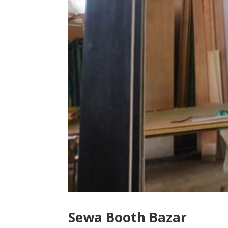
Sewa Booth Bazar