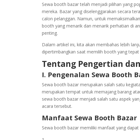
Sewa booth bazar telah menjadi pilihan yang p
mereka. Bazar yang diselenggarakan secara ter
calon pelanggan. Namun, untuk memaksimalkan
booth yang menarik dan menarik perhatian di an
penting.
Dalam artikel ini, kita akan membahas lebih lan
dipertimbangkan saat memilih booth yang tepat 
Tentang Pengertian da
I. Pengenalan Sewa Booth B
Sewa booth bazar merupakan salah satu kegiata
merupakan tempat untuk memajang barang atau 
sewa booth bazar menjadi salah satu aspek yan
acara tersebut.
Manfaat Sewa Booth Bazar
Sewa booth bazar memiliki manfaat yang dapat di