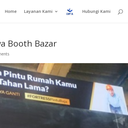
Home
Layanan Kami
Hubungi Kami
a Booth Bazar
ments