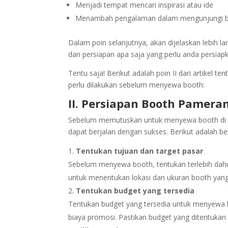
Menjadi tempat mencari inspirasi atau ide
Menambah pengalaman dalam mengunjungi b
Dalam poin selanjutnya, akan dijelaskan lebih 
dan persiapan apa saja yang perlu anda persia
Tentu saja! Berikut adalah poin II dari artikel ten
perlu dilakukan sebelum menyewa booth:
II. Persiapan Booth Pamera
Sebelum memutuskan untuk menyewa booth di ba
dapat berjalan dengan sukses. Berikut adalah b
Tentukan tujuan dan target pasar
Sebelum menyewa booth, tentukan terlebih dahul
untuk menentukan lokasi dan ukuran booth yang
Tentukan budget yang tersedia
Tentukan budget yang tersedia untuk menyewa b
biaya promosi. Pastikan budget yang ditentuka