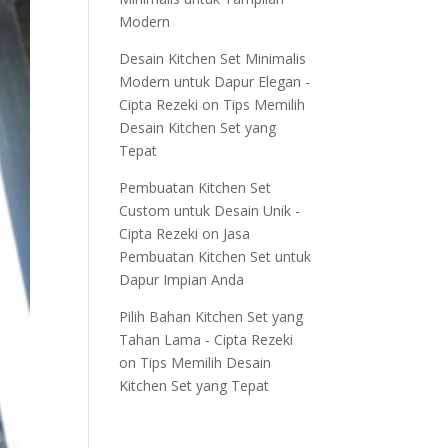
Modern
Desain Kitchen Set Minimalis
Modern untuk Dapur Elegan -
Cipta Rezeki
on
Tips Memilih
Desain Kitchen Set yang
Tepat
Pembuatan Kitchen Set
Custom untuk Desain Unik -
Cipta Rezeki
on
Jasa
Pembuatan Kitchen Set untuk
Dapur Impian Anda
Pilih Bahan Kitchen Set yang
Tahan Lama - Cipta Rezeki
on
Tips Memilih Desain
Kitchen Set yang Tepat