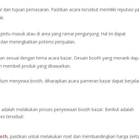
ar dan tujuan pemasaran. Pastikan acara tersebut memiliki reputasi y
k.
at pintu masuk atau di area yang ramai pengunjung. Hal ini dapat
dan meningkatkan potensi penjualan.
an sesuai dengan tema acara bazar. Desain booth yang menarik dap
n membeli produk yang ditawarkan.
lum menyewa booth, diharapkan acara pameran bazar dapat berjala
ya adalah melakukan proses penyewaan booth bazar. Berikut adalah
es tersebut:
ooth
, pastikan untuk melakukan riset dan membandingkan harga sert