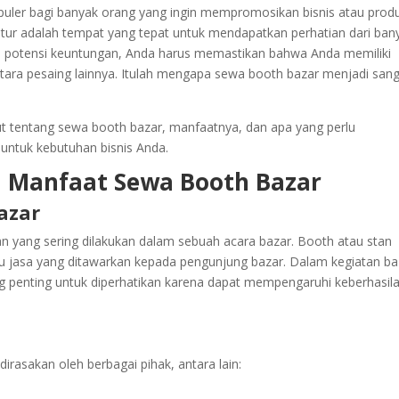
opuler bagi banyak orang yang ingin mempromosikan bisnis atau prod
atur adalah tempat yang tepat untuk mendapatkan perhatian dari ban
 potensi keuntungan, Anda harus memastikan bahwa Anda memiliki
tara pesaing lainnya. Itulah mengapa sewa booth bazar menjadi san
jut tentang sewa booth bazar, manfaatnya, dan apa yang perlu
untuk kebutuhan bisnis Anda.
n Manfaat Sewa Booth Bazar
azar
n yang sering dilakukan dalam sebuah acara bazar. Booth atau stan
jasa yang ditawarkan kepada pengunjung bazar. Dalam kegiatan ba
g penting untuk diperhatikan karena dapat mempengaruhi keberhasil
rasakan oleh berbagai pihak, antara lain: