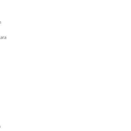
h
ara
a