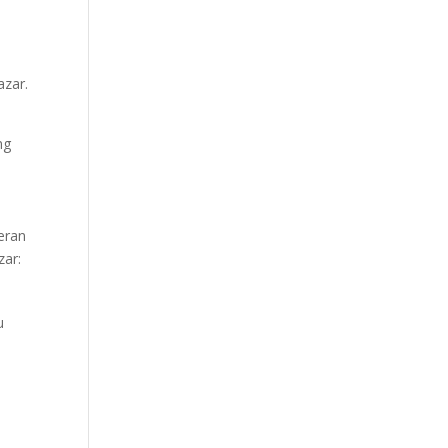
azar.
ng
eran
zar:
u
n