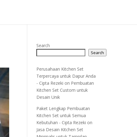
Search
Search
Perusahaan Kitchen Set
Terpercaya untuk Dapur Anda
- Cipta Rezeki
on
Pembuatan
Kitchen Set Custom untuk
Desain Unik
Paket Lengkap Pembuatan
Kitchen Set untuk Semua
Kebutuhan - Cipta Rezeki
on
Jasa Desain Kitchen Set
Minimalis untuk Tampilan