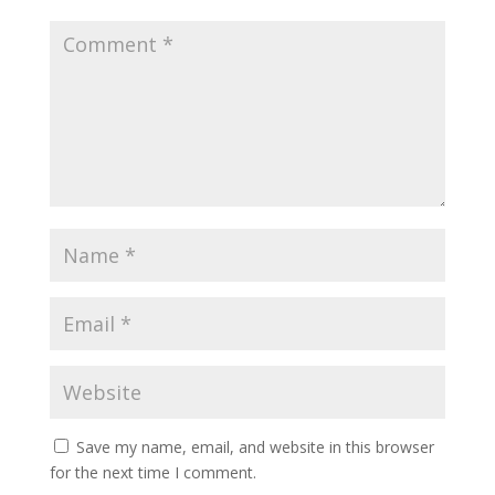
Save my name, email, and website in this browser
for the next time I comment.