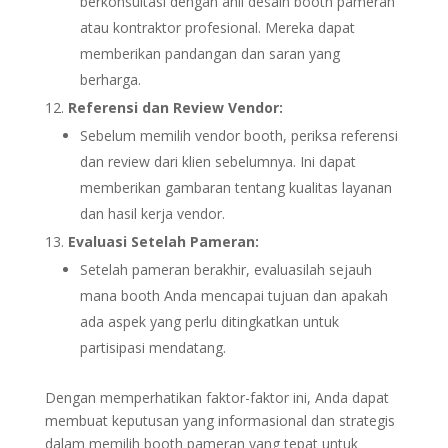
berkonsultasi dengan ahli desain booth pameran
atau kontraktor profesional. Mereka dapat
memberikan pandangan dan saran yang
berharga.
Referensi dan Review Vendor:
Sebelum memilih vendor booth, periksa referensi
dan review dari klien sebelumnya. Ini dapat
memberikan gambaran tentang kualitas layanan
dan hasil kerja vendor.
Evaluasi Setelah Pameran:
Setelah pameran berakhir, evaluasilah sejauh
mana booth Anda mencapai tujuan dan apakah
ada aspek yang perlu ditingkatkan untuk
partisipasi mendatang.
Dengan memperhatikan faktor-faktor ini, Anda dapat
membuat keputusan yang informasional dan strategis
dalam memilih booth pameran yang tepat untuk