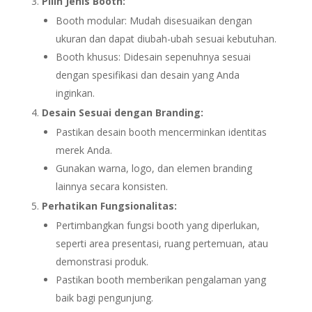
Pilih Jenis Booth:
Booth modular: Mudah disesuaikan dengan
ukuran dan dapat diubah-ubah sesuai kebutuhan.
Booth khusus: Didesain sepenuhnya sesuai
dengan spesifikasi dan desain yang Anda
inginkan.
Desain Sesuai dengan Branding:
Pastikan desain booth mencerminkan identitas
merek Anda.
Gunakan warna, logo, dan elemen branding
lainnya secara konsisten.
Perhatikan Fungsionalitas:
Pertimbangkan fungsi booth yang diperlukan,
seperti area presentasi, ruang pertemuan, atau
demonstrasi produk.
Pastikan booth memberikan pengalaman yang
baik bagi pengunjung.