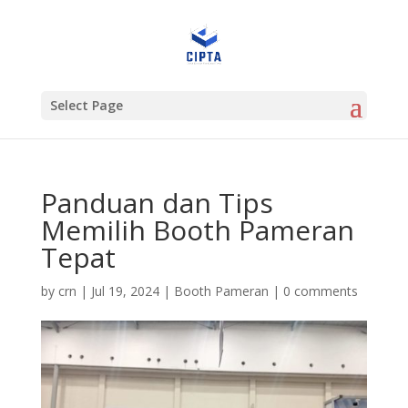
Select Page
Panduan dan Tips
Memilih Booth Pameran
Tepat
by
crn
|
Jul 19, 2024
|
Booth Pameran
|
0 comments