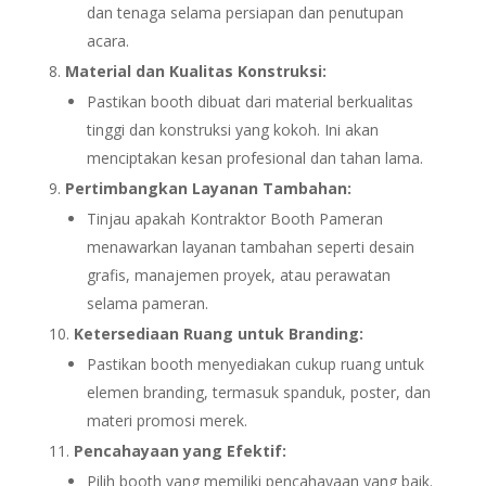
dan tenaga selama persiapan dan penutupan
acara.
Material dan Kualitas Konstruksi:
Pastikan booth dibuat dari material berkualitas
tinggi dan konstruksi yang kokoh. Ini akan
menciptakan kesan profesional dan tahan lama.
Pertimbangkan Layanan Tambahan:
Tinjau apakah Kontraktor Booth Pameran
menawarkan layanan tambahan seperti desain
grafis, manajemen proyek, atau perawatan
selama pameran.
Ketersediaan Ruang untuk Branding:
Pastikan booth menyediakan cukup ruang untuk
elemen branding, termasuk spanduk, poster, dan
materi promosi merek.
Pencahayaan yang Efektif:
Pilih booth yang memiliki pencahayaan yang baik.