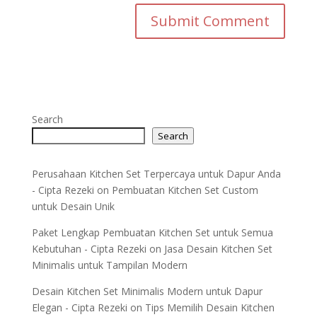
Search
Search
Perusahaan Kitchen Set Terpercaya untuk Dapur Anda
- Cipta Rezeki
on
Pembuatan Kitchen Set Custom
untuk Desain Unik
Paket Lengkap Pembuatan Kitchen Set untuk Semua
Kebutuhan - Cipta Rezeki
on
Jasa Desain Kitchen Set
Minimalis untuk Tampilan Modern
Desain Kitchen Set Minimalis Modern untuk Dapur
Elegan - Cipta Rezeki
on
Tips Memilih Desain Kitchen