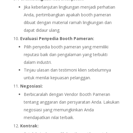
Jika keberlanjutan lingkungan menjadi perhatian
Anda, pertimbangkan apakah booth pameran
dibuat dengan material ramah lingkungan dan
dapat didaur ulang.
Evaluasi Penyedia Booth Pameran:
Pilih penyedia booth pameran yang memiliki
reputasi baik dan pengalaman yang terbukti
dalam industri.
Tinjau ulasan dan testimoni klien sebelumnya
untuk menilai kepuasan pelanggan.
Negosiasi:
Berbicaralah dengan Vendor Booth Pameran
tentang anggaran dan persyaratan Anda. Lakukan
negosiasi yang memungkinkan Anda
mendapatkan nilai terbaik.
Kontrak: