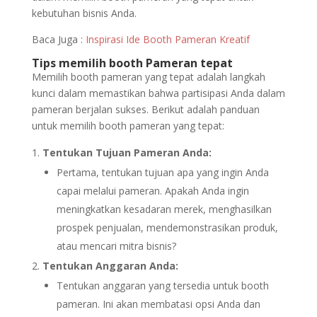
kebutuhan bisnis Anda.
Baca Juga :
Inspirasi Ide Booth Pameran
Kreatif
Tips memilih booth Pameran tepat
Memilih booth pameran yang tepat adalah langkah
kunci dalam memastikan bahwa partisipasi Anda dalam
pameran berjalan sukses. Berikut adalah panduan
untuk memilih booth pameran yang tepat:
Tentukan Tujuan Pameran Anda:
Pertama, tentukan tujuan apa yang ingin Anda
capai melalui pameran. Apakah Anda ingin
meningkatkan kesadaran merek, menghasilkan
prospek penjualan, mendemonstrasikan produk,
atau mencari mitra bisnis?
Tentukan Anggaran Anda:
Tentukan anggaran yang tersedia untuk booth
pameran. Ini akan membatasi opsi Anda dan