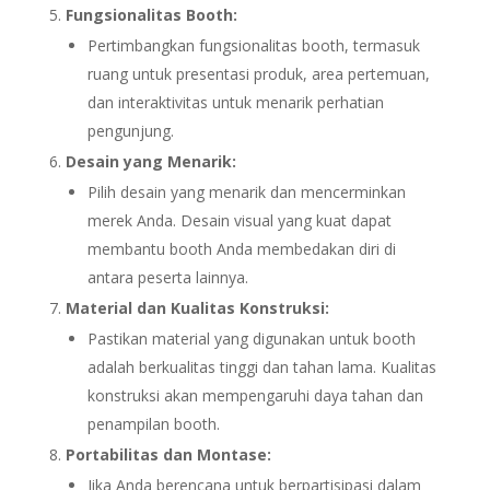
Fungsionalitas Booth:
Pertimbangkan fungsionalitas booth, termasuk
ruang untuk presentasi produk, area pertemuan,
dan interaktivitas untuk menarik perhatian
pengunjung.
Desain yang Menarik:
Pilih desain yang menarik dan mencerminkan
merek Anda. Desain visual yang kuat dapat
membantu booth Anda membedakan diri di
antara peserta lainnya.
Material dan Kualitas Konstruksi:
Pastikan material yang digunakan untuk booth
adalah berkualitas tinggi dan tahan lama. Kualitas
konstruksi akan mempengaruhi daya tahan dan
penampilan booth.
Portabilitas dan Montase:
Jika Anda berencana untuk berpartisipasi dalam