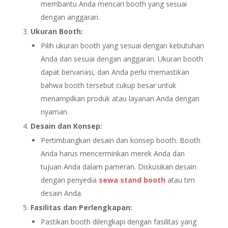
membantu Anda mencari booth yang sesuai
dengan anggaran.
Ukuran Booth:
Pilih ukuran booth yang sesuai dengan kebutuhan
Anda dan sesuai dengan anggaran. Ukuran booth
dapat bervariasi, dan Anda perlu memastikan
bahwa booth tersebut cukup besar untuk
menampilkan produk atau layanan Anda dengan
nyaman.
Desain dan Konsep:
Pertimbangkan desain dan konsep booth. Booth
Anda harus mencerminkan merek Anda dan
tujuan Anda dalam pameran. Diskusikan desain
dengan penyedia
sewa stand booth
atau tim
desain Anda.
Fasilitas dan Perlengkapan:
Pastikan booth dilengkapi dengan fasilitas yang