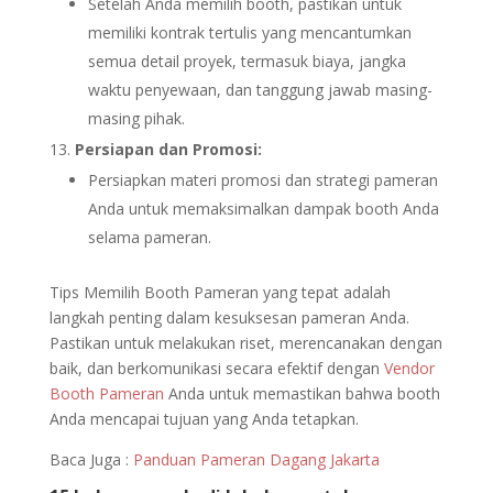
Setelah Anda memilih booth, pastikan untuk
memiliki kontrak tertulis yang mencantumkan
semua detail proyek, termasuk biaya, jangka
waktu penyewaan, dan tanggung jawab masing-
masing pihak.
Persiapan dan Promosi:
Persiapkan materi promosi dan strategi pameran
Anda untuk memaksimalkan dampak booth Anda
selama pameran.
Tips Memilih Booth Pameran yang tepat adalah
langkah penting dalam kesuksesan pameran Anda.
Pastikan untuk melakukan riset, merencanakan dengan
baik, dan berkomunikasi secara efektif dengan
Vendor
Booth Pameran
Anda untuk memastikan bahwa booth
Anda mencapai tujuan yang Anda tetapkan.
Baca Juga :
Panduan Pameran Dagang Jakarta