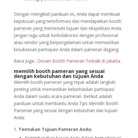
Dengan mengikuti panduan ini, Anda dapat membuat
keputusan yang terinformasi dan mendapatkan booth
pameran yang memenuhi tujuan dan ekspektasi Anda.
Jangan ragu untuk berkolaborasi dengan profesional
atau vendor yang berpengalaman untuk memastikan
kesuksesan partisipasi Anda dalam pameran dagang.
Baca Juga :
Desain Booth Pameran Terbaik di Jakarta
memilih booth pameran yang sesuai
dengan kebutuhan dan tujuan Anda
Memilih booth pameran yang tepat adalah langkah
penting untuk memastikan keberhasilan partisipasi
Anda dalam suatu acara pameran. Berikut adalah
panduan untuk membantu Anda Tips Memilih Booth
Pameran yang sesuai dengan kebutuhan dan tujuan
Anda:
Tentukan Tujuan Pameran Anda:
Pertimbangkan tujuan Anda dalam berpartisipasi