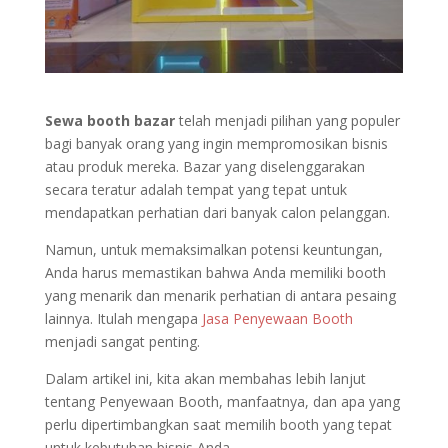
Sewa booth bazar
telah menjadi pilihan yang populer
bagi banyak orang yang ingin mempromosikan bisnis
atau produk mereka. Bazar yang diselenggarakan
secara teratur adalah tempat yang tepat untuk
mendapatkan perhatian dari banyak calon pelanggan.
Namun, untuk memaksimalkan potensi keuntungan,
Anda harus memastikan bahwa Anda memiliki booth
yang menarik dan menarik perhatian di antara pesaing
lainnya. Itulah mengapa
Jasa Penyewaan Booth
menjadi sangat penting.
Dalam artikel ini, kita akan membahas lebih lanjut
tentang Penyewaan Booth, manfaatnya, dan apa yang
perlu dipertimbangkan saat memilih booth yang tepat
untuk kebutuhan bisnis Anda.