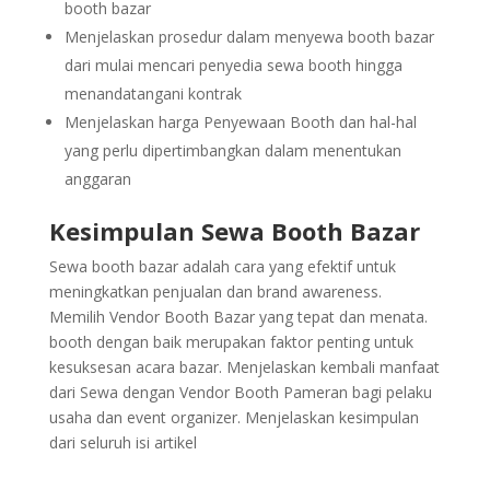
booth bazar
Menjelaskan prosedur dalam menyewa booth bazar
dari mulai mencari penyedia sewa booth hingga
menandatangani kontrak
Menjelaskan harga Penyewaan Booth dan hal-hal
yang perlu dipertimbangkan dalam menentukan
anggaran
Kesimpulan Sewa Booth Bazar
Sewa booth bazar adalah cara yang efektif untuk
meningkatkan penjualan dan brand awareness.
Memilih Vendor Booth Bazar yang tepat dan menata.
booth dengan baik merupakan faktor penting untuk
kesuksesan acara bazar. Menjelaskan kembali manfaat
dari Sewa dengan Vendor Booth Pameran bagi pelaku
usaha dan event organizer. Menjelaskan kesimpulan
dari seluruh isi artikel