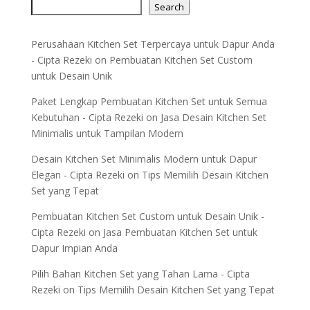
Search
Perusahaan Kitchen Set Terpercaya untuk Dapur Anda
- Cipta Rezeki
on
Pembuatan Kitchen Set Custom
untuk Desain Unik
Paket Lengkap Pembuatan Kitchen Set untuk Semua
Kebutuhan - Cipta Rezeki
on
Jasa Desain Kitchen Set
Minimalis untuk Tampilan Modern
Desain Kitchen Set Minimalis Modern untuk Dapur
Elegan - Cipta Rezeki
on
Tips Memilih Desain Kitchen
Set yang Tepat
Pembuatan Kitchen Set Custom untuk Desain Unik -
Cipta Rezeki
on
Jasa Pembuatan Kitchen Set untuk
Dapur Impian Anda
Pilih Bahan Kitchen Set yang Tahan Lama - Cipta
Rezeki
on
Tips Memilih Desain Kitchen Set yang Tepat