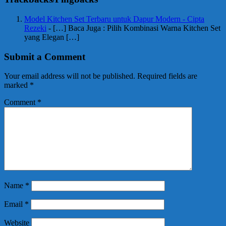
Model Kitchen Set Terbaru untuk Dapur Modern - Cipta
Rezeki
- […] Baca Juga : Pilih Kombinasi Warna Kitchen Set
yang Elegan […]
Submit a Comment
Your email address will not be published.
Required fields are
marked
*
Comment
*
Name
*
Email
*
Website