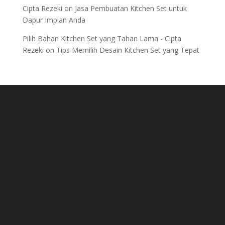
Cipta Rezeki
on
Jasa Pembuatan Kitchen Set untuk
Dapur Impian Anda
Pilih Bahan Kitchen Set yang Tahan Lama - Cipta
Rezeki
on
Tips Memilih Desain Kitchen Set yang Tepat