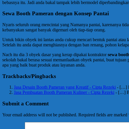
bebasnya itu. Jadi anda bakal tampak lebih bermodel diperbandingka
Sewa Booth Pameran dengan Konsep Pantai
Nyaris seluruh orang mencintai yang Namanya pantai, karenanya tida
kebanyakan sangat banyak digemari oleh tiap-tiap orang.
Untuk bikin obyek ini lantas anda cukup mencari bentuk pantai atau lan
Setelah itu anda dapat menghiasnya dengan ban renang, pohon kelapa h
Nach itu dia 3 obyek dasar yang kerap dipakai kontraktor
sewa boot
sekolah bakal berasa sesuai memanfaatkan obyek pantai, buat tujua
apa yang baik buat produk atau layanan anda.
Trackbacks/Pingbacks
Jasa Desain Booth Pameran yang Kreatif - Cipta Rezeki
- […] 
Jasa Pembuatan Booth Pameran Kuliner - Cipta Rezeki
- […] B
Submit a Comment
Your email address will not be published.
Required fields are marked