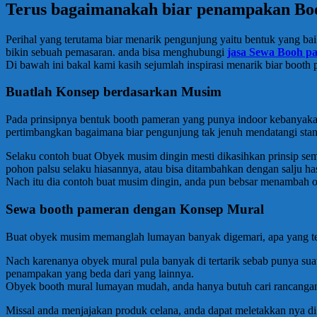
Terus bagaimanakah biar penampakan Boo
Perihal yang terutama biar menarik pengunjung yaitu bentuk yang bai
bikin sebuah pemasaran. anda bisa menghubungi
jasa Sewa Booh 
Di bawah ini bakal kami kasih sejumlah inspirasi menarik biar boot
Buatlah Konsep berdasarkan Musim
Pada prinsipnya bentuk booth pameran yang punya indoor kebanyakan b
pertimbangkan bagaimana biar pengunjung tak jenuh mendatangi sta
Selaku contoh buat Obyek musim dingin mesti dikasihkan prinsip sem
pohon palsu selaku hiasannya, atau bisa ditambahkan dengan salju has
Nach itu dia contoh buat musim dingin, anda pun bebsar menambah 
Sewa booth pameran dengan Konsep Mural
Buat obyek musim memanglah lumayan banyak digemari, apa yang ter
Nach karenanya obyek mural pula banyak di tertarik sebab punya su
penampakan yang beda dari yang lainnya.
Obyek booth mural lumayan mudah, anda hanya butuh cari rancangann
Missal anda menjajakan produk celana, anda dapat meletakkan nya d