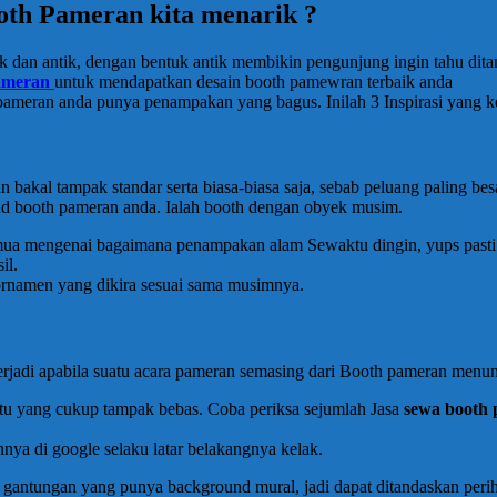
th Pameran kita menarik ?
k dan antik, dengan bentuk antik membikin pengunjung ingin tahu ditam
pameran
untuk mendapatkan desain booth pamewran terbaik anda
h pameran anda punya penampakan yang bagus. Inilah 3 Inspirasi yang
akal tampak standar serta biasa-biasa saja, sebab peluang paling bes
nd booth pameran anda. Ialah booth dengan obyek musim.
ua mengenai bagaimana penampakan alam Sewaktu dingin, yups pasti me
il.
ornamen yang dikira sesuai sama musimnya.
jadi apabila suatu acara pameran semasing dari Booth pameran menu
atu yang cukup tampak bebas. Coba periksa sejumlah Jasa
sewa booth
ya di google selaku latar belakangnya kelak.
i gantungan yang punya background mural, jadi dapat ditandaskan per