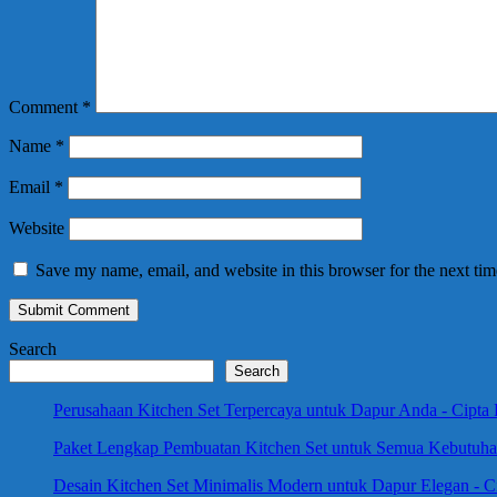
Comment
*
Name
*
Email
*
Website
Save my name, email, and website in this browser for the next ti
Search
Search
Perusahaan Kitchen Set Terpercaya untuk Dapur Anda - Cipta
Paket Lengkap Pembuatan Kitchen Set untuk Semua Kebutuhan
Desain Kitchen Set Minimalis Modern untuk Dapur Elegan - C