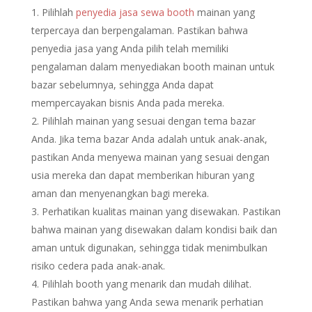
Pilihlah
penyedia jasa sewa booth
mainan yang
terpercaya dan berpengalaman. Pastikan bahwa
penyedia jasa yang Anda pilih telah memiliki
pengalaman dalam menyediakan booth mainan untuk
bazar sebelumnya, sehingga Anda dapat
mempercayakan bisnis Anda pada mereka.
Pilihlah mainan yang sesuai dengan tema bazar
Anda. Jika tema bazar Anda adalah untuk anak-anak,
pastikan Anda menyewa mainan yang sesuai dengan
usia mereka dan dapat memberikan hiburan yang
aman dan menyenangkan bagi mereka.
Perhatikan kualitas mainan yang disewakan. Pastikan
bahwa mainan yang disewakan dalam kondisi baik dan
aman untuk digunakan, sehingga tidak menimbulkan
risiko cedera pada anak-anak.
Pilihlah booth yang menarik dan mudah dilihat.
Pastikan bahwa yang Anda sewa menarik perhatian