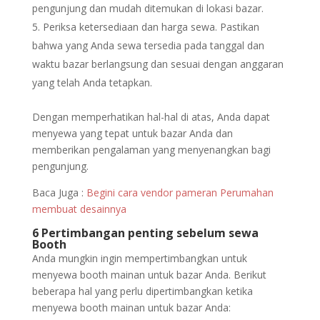
pengunjung dan mudah ditemukan di lokasi bazar.
Periksa ketersediaan dan harga sewa. Pastikan
bahwa yang Anda sewa tersedia pada tanggal dan
waktu bazar berlangsung dan sesuai dengan anggaran
yang telah Anda tetapkan.
Dengan memperhatikan hal-hal di atas, Anda dapat
menyewa yang tepat untuk bazar Anda dan
memberikan pengalaman yang menyenangkan bagi
pengunjung.
Baca Juga :
Begini cara vendor pameran Perumahan
membuat desainnya
6 Pertimbangan penting sebelum sewa
Booth
Anda mungkin ingin mempertimbangkan untuk
menyewa booth mainan untuk bazar Anda. Berikut
beberapa hal yang perlu dipertimbangkan ketika
menyewa booth mainan untuk bazar Anda: