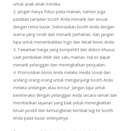
untuk anak-anak mereka.
Jangan hanya fokus pada mainan, namun juga
pastikan tampilan booth Anda menarik dan sesuai
dengan tema bazar. Dekorasikan booth Anda dengan
warna yang cerah dan menarik perhatian, dan jangan
lupa untuk menambahkan logo dan detail bisnis Anda.
Tawarkan harga yang kompetitif dan diskon khusus
saat pembelian lebih dari satu mainan. Hal ini dapat
menarik pelanggan dan meningkatkan penjualan.
Promosikan bisnis Anda melalui media sosial dan
undang orang-orang untuk mengunjungi booth Anda
melalui undangan atau brosur. Jangan lupa untuk
berinteraksi dengan pelanggan Anda secara ramah dan
memberikan layanan yang baik untuk meningkatkan
kesan positif dan kemungkinan kembali lagi ke booth
Anda pada bazar selanjutnya.