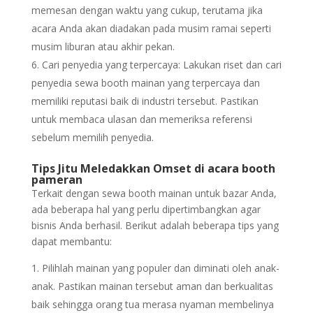
memesan dengan waktu yang cukup, terutama jika
acara Anda akan diadakan pada musim ramai seperti
musim liburan atau akhir pekan.
Cari penyedia yang terpercaya: Lakukan riset dan cari
penyedia sewa booth mainan yang terpercaya dan
memiliki reputasi baik di industri tersebut. Pastikan
untuk membaca ulasan dan memeriksa referensi
sebelum memilih penyedia.
Tips Jitu Meledakkan Omset di acara booth
pameran
Terkait dengan sewa booth mainan untuk bazar Anda,
ada beberapa hal yang perlu dipertimbangkan agar
bisnis Anda berhasil. Berikut adalah beberapa tips yang
dapat membantu:
Pilihlah mainan yang populer dan diminati oleh anak-
anak. Pastikan mainan tersebut aman dan berkualitas
baik sehingga orang tua merasa nyaman membelinya