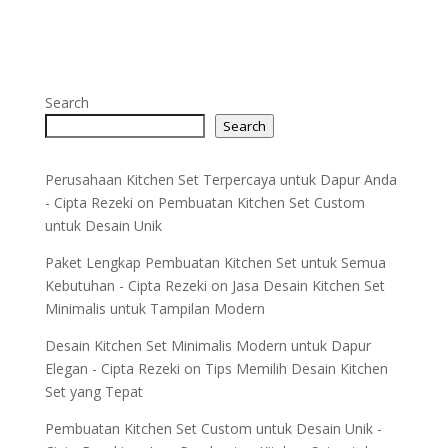
Search
Search
Perusahaan Kitchen Set Terpercaya untuk Dapur Anda
- Cipta Rezeki
on
Pembuatan Kitchen Set Custom
untuk Desain Unik
Paket Lengkap Pembuatan Kitchen Set untuk Semua
Kebutuhan - Cipta Rezeki
on
Jasa Desain Kitchen Set
Minimalis untuk Tampilan Modern
Desain Kitchen Set Minimalis Modern untuk Dapur
Elegan - Cipta Rezeki
on
Tips Memilih Desain Kitchen
Set yang Tepat
Pembuatan Kitchen Set Custom untuk Desain Unik -