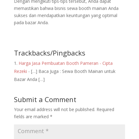
Dengan mengikuti tips-tips tersebut, Anda dapat
memastikan bahwa bisnis sewa booth mainan Anda
sukses dan mendapatkan keuntungan yang optimal
pada bazar Anda.
Trackbacks/Pingbacks
Harga Jasa Pembuatan Booth Pameran - Cipta
Rezeki
- […] Baca Juga : Sewa Booth Mainan untuk
Bazar Anda […]
Submit a Comment
Your email address will not be published.
Required
fields are marked
*