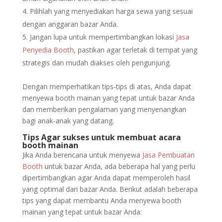
Pilihlah yang menyediakan harga sewa yang sesuai
dengan anggaran bazar Anda.
Jangan lupa untuk mempertimbangkan lokasi
Jasa
Penyedia Booth
, pastikan agar terletak di tempat yang
strategis dan mudah diakses oleh pengunjung.
Dengan memperhatikan tips-tips di atas, Anda dapat
menyewa booth mainan yang tepat untuk bazar Anda
dan memberikan pengalaman yang menyenangkan
bagi anak-anak yang datang.
Tips Agar sukses untuk membuat acara
booth mainan
Jika Anda berencana untuk menyewa
Jasa Pembuatan
Booth
untuk bazar Anda, ada beberapa hal yang perlu
dipertimbangkan agar Anda dapat memperoleh hasil
yang optimal dari bazar Anda. Berikut adalah beberapa
tips yang dapat membantu Anda menyewa booth
mainan yang tepat untuk bazar Anda: