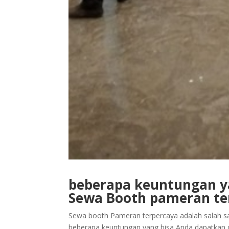
beberapa keuntungan y
Sewa Booth pameran te
Sewa booth Pameran terpercaya adalah salah sa
beberapa keuntungan yang bisa Anda dapatkan