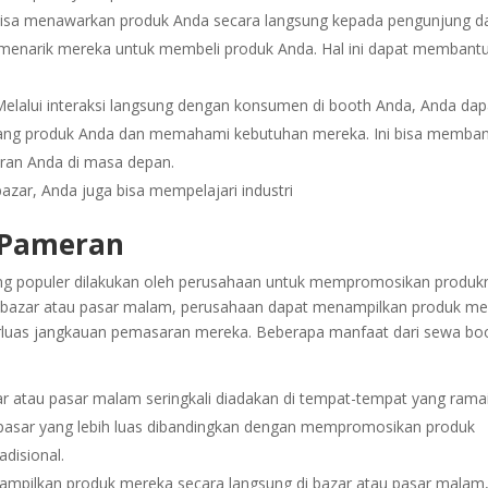
bisa menawarkan produk Anda secara langsung kepada pengunjung d
menarik mereka untuk membeli produk Anda. Hal ini dapat membant
alui interaksi langsung dengan konsumen di booth Anda, Anda dap
ang produk Anda dan memahami kebutuhan mereka. Ini bisa memba
ran Anda di masa depan.
bazar, Anda juga bisa mempelajari industri
 Pameran
ng populer dilakukan oleh perusahaan untuk mempromosikan produk
bazar atau pasar malam, perusahaan dapat menampilkan produk me
uas jangkauan pemasaran mereka. Beberapa manfaat dari sewa bo
ar atau pasar malam seringkali diadakan di tempat-tempat yang ramai
pasar yang lebih luas dibandingkan dengan mempromosikan produk
adisional.
mpilkan produk mereka secara langsung di bazar atau pasar malam