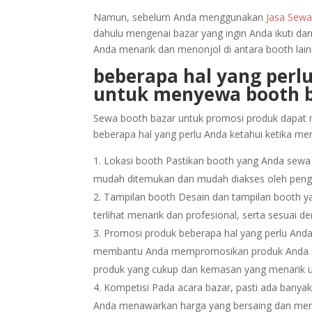
Namun, sebelum Anda menggunakan
Jasa Sew
dahulu mengenai bazar yang ingin Anda ikuti d
Anda menarik dan menonjol di antara booth lain
beberapa hal yang per
untuk menyewa booth 
Sewa booth bazar untuk promosi produk dapat me
beberapa hal yang perlu Anda ketahui ketika 
Lokasi booth Pastikan booth yang Anda sewa be
mudah ditemukan dan mudah diakses oleh peng
Tampilan booth Desain dan tampilan booth y
terlihat menarik dan profesional, serta sesuai 
Promosi produk beberapa hal yang perlu And
membantu Anda mempromosikan produk Anda sec
produk yang cukup dan kemasan yang menarik u
Kompetisi Pada acara bazar, pasti ada banyak
Anda menawarkan harga yang bersaing dan mena