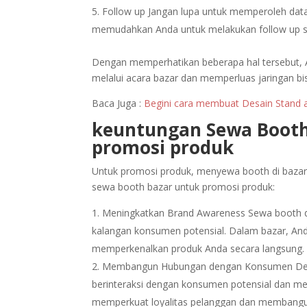
Follow up Jangan lupa untuk memperoleh data 
memudahkan Anda untuk melakukan follow up se
Dengan memperhatikan beberapa hal tersebut, 
melalui acara bazar dan memperluas jaringan bi
Baca Juga :
Begini cara membuat Desain Stand a
keuntungan Sewa Booth
promosi produk
Untuk promosi produk, menyewa booth di bazar b
sewa booth bazar untuk promosi produk:
Meningkatkan Brand Awareness Sewa booth di
kalangan konsumen potensial. Dalam bazar, An
memperkenalkan produk Anda secara langsung.
Membangun Hubungan dengan Konsumen D
berinteraksi dengan konsumen potensial dan m
memperkuat loyalitas pelanggan dan membangu