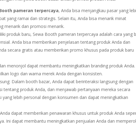
Booth pameran terpercaya
, Anda bisa menjangkau pasar yang leb
pat yang ramai dan strategis. Selain itu, Anda bisa menarik minat
g menarik dan promosi menarik.
iki produk baru, Sewa Booth pameran terpercaya adalah cara yang b
sial. Anda bisa memberikan penjelasan tentang produk Anda dan
da secara gratis atau memberikan promo khusus pada produk baru
 dan menonjol dapat membantu meningkatkan branding produk Anda.
kan logo dan warna merek Anda dengan konsisten.
sung: Dalam booth bazar, Anda dapat berinteraksi langsung dengan
si tentang produk Anda, dan menjawab pertanyaan mereka secara
si yang lebih personal dengan konsumen dan dapat meningkatkan
 Anda dapat memberikan penawaran khusus untuk produk Anda seper
nnya. Ini dapat membantu meningkatkan penjualan Anda dan mempero