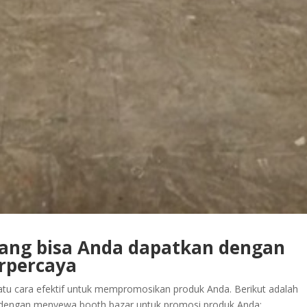
ang bisa Anda dapatkan dengan
rpercaya
tu cara efektif untuk mempromosikan produk Anda. Berikut adalah
 dengan menyewa booth bazar untuk promosi produk Anda: