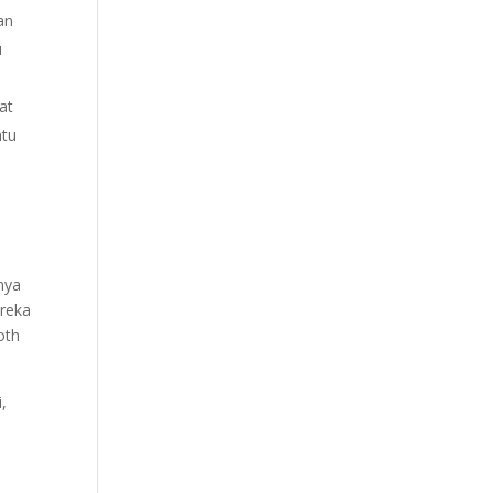
an
u
at
ntu
nya
reka
oth
,
,