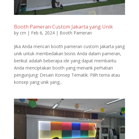
Booth Pameran Custom Jakarta yang Unik
by
crn
|
Feb 6, 2024
|
Booth Pameran
Jika Anda mencari booth pameran custom Jakarta yang
unik untuk membedakan bisnis Anda dalam pameran,
berikut adalah beberapa ide yang dapat membantu
Anda menciptakan booth yang menarik perhatian
pengunjung: Desain Konsep Tematik: Pilih tema atau
konsep yang unik yang...