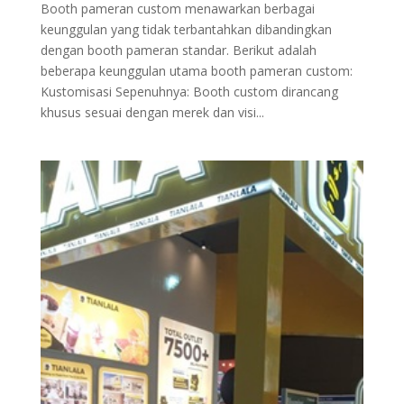
Booth pameran custom menawarkan berbagai
keunggulan yang tidak terbantahkan dibandingkan
dengan booth pameran standar. Berikut adalah
beberapa keunggulan utama booth pameran custom:
Kustomisasi Sepenuhnya: Booth custom dirancang
khusus sesuai dengan merek dan visi...