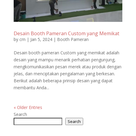
Desain Booth Pameran Custom yang Memikat
by
crn
|
Jan 5, 2024
|
Booth Pameran
Desain booth pameran Custom yang memikat adalah
desain yang mampu menarik perhatian pengunjung,
mengkomunikasikan pesan merek atau produk dengan
jelas, dan menciptakan pengalaman yang berkesan.
Berikut adalah beberapa prinsip desain yang dapat
membantu Anda...
« Older Entries
Search
Search