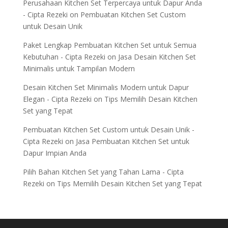
Perusahaan Kitchen Set Terpercaya untuk Dapur Anda
- Cipta Rezeki
on
Pembuatan Kitchen Set Custom
untuk Desain Unik
Paket Lengkap Pembuatan Kitchen Set untuk Semua
Kebutuhan - Cipta Rezeki
on
Jasa Desain Kitchen Set
Minimalis untuk Tampilan Modern
Desain Kitchen Set Minimalis Modern untuk Dapur
Elegan - Cipta Rezeki
on
Tips Memilih Desain Kitchen
Set yang Tepat
Pembuatan Kitchen Set Custom untuk Desain Unik -
Cipta Rezeki
on
Jasa Pembuatan Kitchen Set untuk
Dapur Impian Anda
Pilih Bahan Kitchen Set yang Tahan Lama - Cipta
Rezeki
on
Tips Memilih Desain Kitchen Set yang Tepat