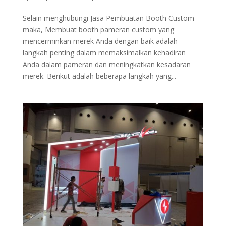
Selain menghubungi Jasa Pembuatan Booth Custom
maka, Membuat booth pameran custom yang
mencerminkan merek Anda dengan baik adalah
langkah penting dalam memaksimalkan kehadiran
Anda dalam pameran dan meningkatkan kesadaran
merek. Berikut adalah beberapa langkah yang...