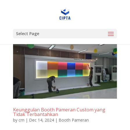
Select Page
Keunggulan Booth Pameran Custom yang
Tidak Terbantahkan
by
crn
|
Dec 14, 2024
|
Booth Pameran