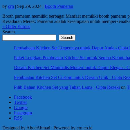
by
crn
|
Sep 29, 2024
|
Booth Pameran
Booth pameran memiliki berbagai Manfaat memiliki booth pameran pen
Kesadaran Merek: Pameran adalah kesempatan untuk memperkenalka
« Older Entries
Search
Search
Perusahaan Kitchen Set Terpercaya untuk Dapur Anda - Cipta
Paket Lengkap Pembuatan Kitchen Set untuk Semua Kebutuhan
Desain Kitchen Set Minimalis Modern untuk Dapur Elegan - C
Pembuatan Kitchen Set Custom untuk Desain Unik - Cipta Rez
Pilih Bahan Kitchen Set yang Tahan Lama - Cipta Rezeki
on
T
Facebook
Twitter
Google
Instagram
RSS
Designed by AboeAhmad | Powered by crn.co.id