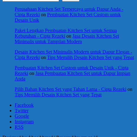
Perusahaan Kitchen Set Terpercaya untuk Dapur Anda -
Cipta Rezeki
on
Pembuatan Kitchen Set Custom untuk
Desain Unik
Paket Lengkap Pembuatan Kitchen Set untuk Semua
Kebutuhan - Cipta Rezeki
on
Jasa Desain Kitchen Set
Minimalis untuk Tampilan Modern
Desain Kitchen Set Minimalis Modern untuk Dapur Elegan -
Cipta Rezeki
on
Tips Memilih Desain Kitchen Set yang Tepat
Pembuatan Kitchen Set Custom untuk Desain Unik - Cipta
Rezeki
on
Jasa Pembuatan Kitchen Set untuk Dapur Impian
Anda
Pilih Bahan Kitchen Set yang Tahan Lama - Cipta Rezeki
on
Tips Memilih Desain Kitchen Set yang Tepat
Facebook
Twitter
Google
Instagram
RSS