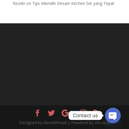
Rezeki
on
Tips Memilih Desain Kitchen Set yang Tepat
Contact us
Designed by AboeAhmad | Powered by crn.co.id
Open