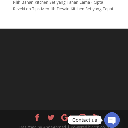
Pilih Bahan Kitchen Set yang Tahan Lama - Cipta
Rezeki
on
Tips Memilih Desain Kitchen Set yang Tepat
Contact us
Designed by AboeAhmad | Powered by crn.co.id