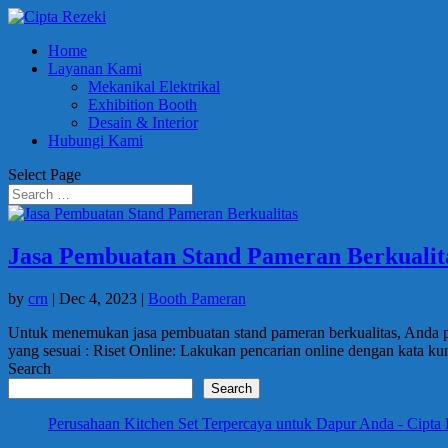
Home
Layanan Kami
Mekanikal Elektrikal
Exhibition Booth
Desain & Interior
Hubungi Kami
Select Page
Jasa Pembuatan Stand Pameran Berkualit
by
crn
|
Dec 4, 2023
|
Booth Pameran
Untuk menemukan jasa pembuatan stand pameran berkualitas, Anda p
yang sesuai : Riset Online: Lakukan pencarian online dengan kata kun
Search
Search
Perusahaan Kitchen Set Terpercaya untuk Dapur Anda - Cipta