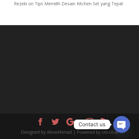
Rezeki
on
Tips Memilih Desain Kitchen Set yang Tepat
Contact us
Designed by AboeAhmad | Powered by crn.co.id
Open