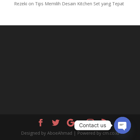
Rezeki
on
Tips Memilih Desain Kitchen Set yang Tepat
Contact us
Designed by AboeAhmad | Powered by crn.co.id
Open