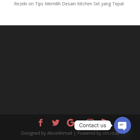
Rezeki
on
Tips Memilih Desain Kitchen Set yang Tepat
Contact us
Designed by AboeAhmad | Powered by crn.co.id
Open