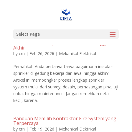
Select Page
Proses Instalasi Sprinkler dari Awal Hingga
Akhir
by
crn
|
Feb 26, 2026
|
Mekanikal Elektrikal
Pernahkah Anda bertanya-tanya bagaimana instalasi
sprinkler di gedung bekerja dari awal hingga akhir?
Artikel ini membongkar proses lengkap sprinkler
system mulai dari survey, desain, pemasangan pipa, uji
coba, hingga maintenance. Jangan remehkan detail
kecil, karena...
Panduan Memilih Kontraktor Fire System yang
Terpercaya
by
crn
|
Feb 19, 2026
|
Mekanikal Elektrikal