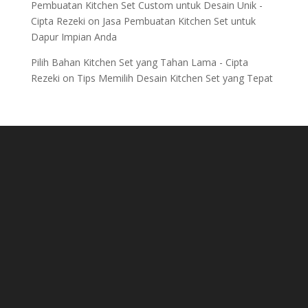
Pembuatan Kitchen Set Custom untuk Desain Unik -
Cipta Rezeki
on
Jasa Pembuatan Kitchen Set untuk
Dapur Impian Anda
Pilih Bahan Kitchen Set yang Tahan Lama - Cipta
Rezeki
on
Tips Memilih Desain Kitchen Set yang Tepat