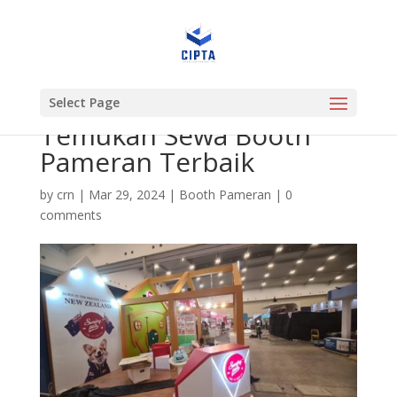
Select Page
Temukan Sewa Booth
Pameran Terbaik
by
crn
|
Mar 29, 2024
|
Booth Pameran
|
0
comments