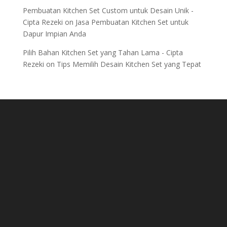
Pembuatan Kitchen Set Custom untuk Desain Unik -
Cipta Rezeki
on
Jasa Pembuatan Kitchen Set untuk
Dapur Impian Anda
Pilih Bahan Kitchen Set yang Tahan Lama - Cipta
Rezeki
on
Tips Memilih Desain Kitchen Set yang Tepat