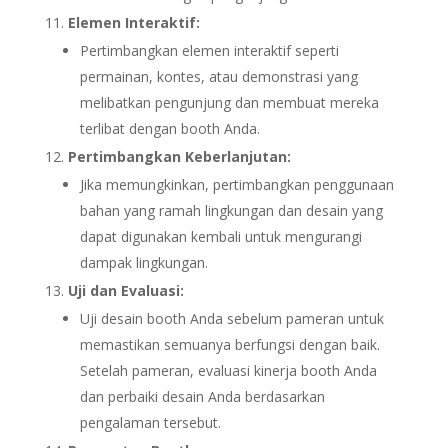
Elemen Interaktif:
Pertimbangkan elemen interaktif seperti
permainan, kontes, atau demonstrasi yang
melibatkan pengunjung dan membuat mereka
terlibat dengan booth Anda.
Pertimbangkan Keberlanjutan:
Jika memungkinkan, pertimbangkan penggunaan
bahan yang ramah lingkungan dan desain yang
dapat digunakan kembali untuk mengurangi
dampak lingkungan.
Uji dan Evaluasi:
Uji desain booth Anda sebelum pameran untuk
memastikan semuanya berfungsi dengan baik.
Setelah pameran, evaluasi kinerja booth Anda
dan perbaiki desain Anda berdasarkan
pengalaman tersebut.