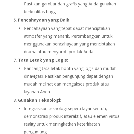
Pastikan gambar dan grafis yang Anda gunakan
berkualitas tinggi.
Pencahayaan yang Baik:
Pencahayaan yang tepat dapat menciptakan
atmosfer yang menarik. Pertimbangkan untuk
menggunakan pencahayaan yang menciptakan
drama atau menyoroti produk Anda.
Tata Letak yang Logis:
Rancang tata letak booth yang logis dan mudah
dinavigasi. Pastikan pengunjung dapat dengan
mudah melihat dan mengakses produk atau
layanan Anda.
Gunakan Teknologi:
Integrasikan teknologi seperti layar sentuh,
demonstrasi produk interaktif, atau elemen virtual
reality untuk meningkatkan keterlibatan
pengunjung.