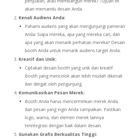
penjualan, atau membangun merek? Tujuan ini
akan memandu desain Anda.
Kenali Audiens Anda:
Pahami audiens yang akan mengunjungi pameran
Anda. Siapa mereka, apa yang mereka cari, dan
apa yang akan menarik perhatian mereka? Desain
booth Anda untuk menarik audiens target Anda.
Kreatif dan Unik:
Ciptakan desain booth yang unik dan kreatif.
Booth yang mencolok akan lebih mudah dikenali
dan diingat oleh pengunjung.
Komunikasikan Pesan Merek:
Booth Anda harus mencerminkan merek Anda
dan pesan yang ingin Anda sampaikan. Pastikan
logo, warna, dan elemen merek lainnya
terintegrasi dengan baik dalam desain.
Gunakan Grafis Berkualitas Tinggi: