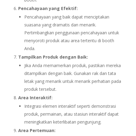
Pencahayaan yang Efektif:
Pencahayaan yang baik dapat menciptakan
suasana yang dramatis dan menarik.
Pertimbangkan penggunaan pencahayaan untuk
menyoroti produk atau area tertentu di booth
Anda.
Tampilkan Produk dengan Baik:
Jika Anda memamerkan produk, pastikan mereka
ditampilkan dengan baik. Gunakan rak dan tata
letak yang menarik untuk menarik perhatian pada
produk tersebut.
Area Interaktif:
Integrasi elemen interaktif seperti demonstrasi
produk, permainan, atau stasiun interaktif dapat
meningkatkan keterlibatan pengunjung.
Area Pertemuan: