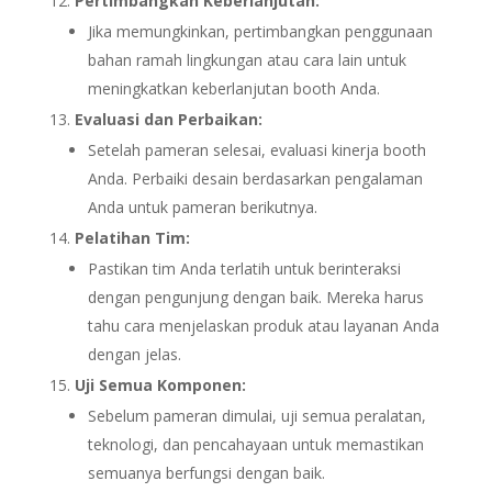
Pertimbangkan Keberlanjutan:
Jika memungkinkan, pertimbangkan penggunaan
bahan ramah lingkungan atau cara lain untuk
meningkatkan keberlanjutan booth Anda.
Evaluasi dan Perbaikan:
Setelah pameran selesai, evaluasi kinerja booth
Anda. Perbaiki desain berdasarkan pengalaman
Anda untuk pameran berikutnya.
Pelatihan Tim:
Pastikan tim Anda terlatih untuk berinteraksi
dengan pengunjung dengan baik. Mereka harus
tahu cara menjelaskan produk atau layanan Anda
dengan jelas.
Uji Semua Komponen:
Sebelum pameran dimulai, uji semua peralatan,
teknologi, dan pencahayaan untuk memastikan
semuanya berfungsi dengan baik.