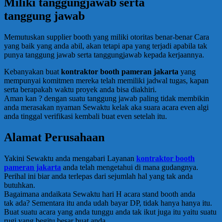
Miliki tanggungjawab serta
tanggung jawab
Memutuskan supplier booth yang miliki otoritas benar-benar Cara
yang baik yang anda abil, akan tetapi apa yang terjadi apabila tak
punya tanggung jawab serta tanggungjawab kepada kerjaannya.
Kebanyakan buat
kontraktor booth pameran jakarta
yang
mempunyai komitmen mereka telah memiliki jadwal tugas, kapan
serta berapakah waktu proyek anda bisa diakhiri.
Aman kan ? dengan suatu tanggung jawab paling tidak membikin
anda merasakan nyaman Sewaktu kelak aka suara acara even algi
anda tinggal verifikasi kembali buat even setelah itu.
Alamat Perusahaan
Yakini Sewaktu anda mengabari Layanan
kontraktor booth
pameran jakarta
anda telah mengetahui di mana gudangnya.
Perihal ini biar anda terlepas dari sejumlah hal yang tak anda
butuhkan.
Bagaimana andaikata Sewaktu hari H acara stand booth anda
tak ada? Sementara itu anda udah bayar DP, tidak hanya hanya itu.
Buat suatu acara yang anda tunggu anda tak ikut juga itu yaitu suatu
rugi yang begitu besar buat anda