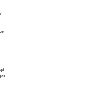
ayu
lan
api
apur
i