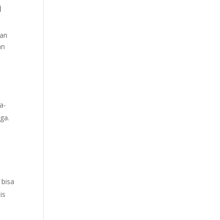
n
dan
an
a-
ga.
 bisa
is