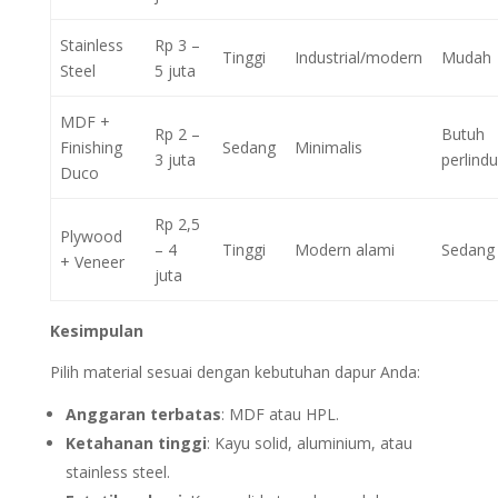
Stainless
Rp 3 –
Tinggi
Industrial/modern
Mudah
Steel
5 juta
MDF +
Rp 2 –
Butuh
Finishing
Sedang
Minimalis
3 juta
perlind
Duco
Rp 2,5
Plywood
– 4
Tinggi
Modern alami
Sedang
+ Veneer
juta
Kesimpulan
Pilih material sesuai dengan kebutuhan dapur Anda:
Anggaran terbatas
: MDF atau HPL.
Ketahanan tinggi
: Kayu solid, aluminium, atau
stainless steel.