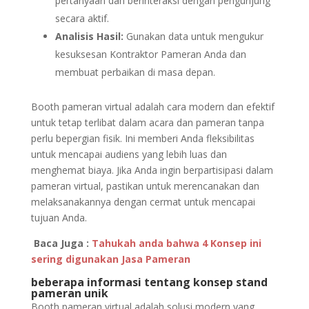
pertanyaan dan berinteraksi dengan pengunjung
secara aktif.
Analisis Hasil:
Gunakan data untuk mengukur
kesuksesan Kontraktor Pameran Anda dan
membuat perbaikan di masa depan.
Booth pameran virtual adalah cara modern dan efektif
untuk tetap terlibat dalam acara dan pameran tanpa
perlu bepergian fisik. Ini memberi Anda fleksibilitas
untuk mencapai audiens yang lebih luas dan
menghemat biaya. Jika Anda ingin berpartisipasi dalam
pameran virtual, pastikan untuk merencanakan dan
melaksanakannya dengan cermat untuk mencapai
tujuan Anda.
Baca Juga :
Tahukah anda bahwa 4 Konsep ini
sering digunakan Jasa Pameran
beberapa informasi tentang konsep stand
pameran unik
Booth pameran virtual adalah solusi modern yang