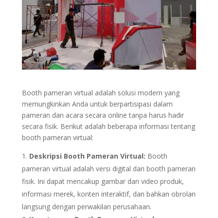
Booth pameran virtual adalah solusi modern yang
memungkinkan Anda untuk berpartisipasi dalam
pameran dan acara secara online tanpa harus hadir
secara fisik. Berikut adalah beberapa informasi tentang
booth pameran virtual:
Deskripsi Booth Pameran Virtual:
Booth
pameran virtual adalah versi digital dari booth pameran
fisik. Ini dapat mencakup gambar dan video produk,
informasi merek, konten interaktif, dan bahkan obrolan
langsung dengan perwakilan perusahaan.