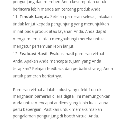
pengunjung dan memberi Anda kesempatan untuk
berbicara lebih mendalam tentang produk Anda.
Tindak Lanjut:
Setelah pameran selesai, lakukan
tindak lanjut kepada pengunjung yang menunjukkan
minat pada produk atau layanan Anda. Anda dapat
mengirim email atau menghubungi mereka untuk
mengatur pertemuan lebih lanjut.
Evaluasi Hasil:
Evaluasi hasil pameran virtual
Anda. Apakah Anda mencapai tujuan yang Anda
tetapkan? Pelajari feedback dan perbaiki strategi Anda
untuk pameran berikutnya.
Pameran virtual adalah solusi yang efektif untuk
menghadiri pameran di era digital. Ini memungkinkan
Anda untuk mencapai audiens yang lebih luas tanpa
perlu bepergian. Pastikan untuk memaksimalkan
pengalaman pengunjung di booth virtual Anda.