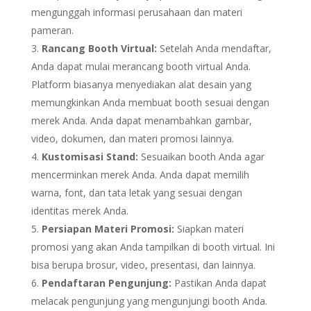
mengunggah informasi perusahaan dan materi
pameran.
Rancang Booth Virtual:
Setelah Anda mendaftar,
Anda dapat mulai merancang booth virtual Anda.
Platform biasanya menyediakan alat desain yang
memungkinkan Anda membuat booth sesuai dengan
merek Anda. Anda dapat menambahkan gambar,
video, dokumen, dan materi promosi lainnya.
Kustomisasi Stand:
Sesuaikan booth Anda agar
mencerminkan merek Anda. Anda dapat memilih
warna, font, dan tata letak yang sesuai dengan
identitas merek Anda.
Persiapan Materi Promosi:
Siapkan materi
promosi yang akan Anda tampilkan di booth virtual. Ini
bisa berupa brosur, video, presentasi, dan lainnya.
Pendaftaran Pengunjung:
Pastikan Anda dapat
melacak pengunjung yang mengunjungi booth Anda.