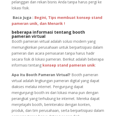
pelanggan dan rekan bisnis Anda tanpa harus pergi ke
lokasi fisik.
Baca Juga :
Begini, Tips membuat konsep stand
pameran unik, dan Menarik !
beberapa informasi tentang booth
pameran virtual
Booth pameran virtual adalah solusi modern yang
memungkinkan perusahaan untuk berpartisipasi dalam
pameran dan acara pemasaran tanpa harus hadir
secara fisik di lokasi pameran. Berikut adalah beberapa
informasi tentang
konsep stand pameran unik
:
Apa Itu Booth Pameran Virtual?
Booth pameran
virtual adalah lingkungan pameran digital yang dapat
diakses melalui internet. Pengunjung dapat
mengunjungi booth ini dari lokasi mana pun dengan
perangkat yang terhubung ke internet. Mereka dapat
menjelajahi booth, berinteraksi dengan konten,
produk, dan tim perusahaan, serta berpartisipasi dalam