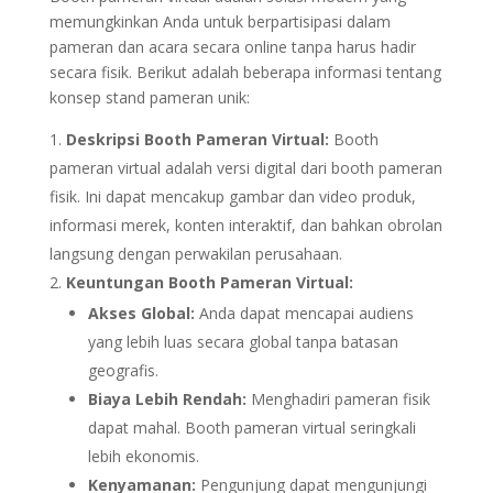
memungkinkan Anda untuk berpartisipasi dalam
pameran dan acara secara online tanpa harus hadir
secara fisik. Berikut adalah beberapa informasi tentang
konsep stand pameran unik:
Deskripsi Booth Pameran Virtual:
Booth
pameran virtual adalah versi digital dari booth pameran
fisik. Ini dapat mencakup gambar dan video produk,
informasi merek, konten interaktif, dan bahkan obrolan
langsung dengan perwakilan perusahaan.
Keuntungan Booth Pameran Virtual:
Akses Global:
Anda dapat mencapai audiens
yang lebih luas secara global tanpa batasan
geografis.
Biaya Lebih Rendah:
Menghadiri pameran fisik
dapat mahal. Booth pameran virtual seringkali
lebih ekonomis.
Kenyamanan:
Pengunjung dapat mengunjungi