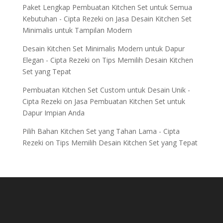
Paket Lengkap Pembuatan Kitchen Set untuk Semua
Kebutuhan - Cipta Rezeki
on
Jasa Desain Kitchen Set
Minimalis untuk Tampilan Modern
Desain Kitchen Set Minimalis Modern untuk Dapur
Elegan - Cipta Rezeki
on
Tips Memilih Desain Kitchen
Set yang Tepat
Pembuatan Kitchen Set Custom untuk Desain Unik -
Cipta Rezeki
on
Jasa Pembuatan Kitchen Set untuk
Dapur Impian Anda
Pilih Bahan Kitchen Set yang Tahan Lama - Cipta
Rezeki
on
Tips Memilih Desain Kitchen Set yang Tepat