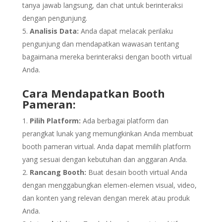
tanya jawab langsung, dan chat untuk berinteraksi
dengan pengunjung.
Analisis Data:
Anda dapat melacak perilaku
pengunjung dan mendapatkan wawasan tentang
bagaimana mereka berinteraksi dengan booth virtual
Anda.
Cara Mendapatkan Booth
Pameran:
Pilih Platform:
Ada berbagai platform dan
perangkat lunak yang memungkinkan Anda membuat
booth pameran virtual. Anda dapat memilih platform
yang sesuai dengan kebutuhan dan anggaran Anda.
Rancang Booth:
Buat desain booth virtual Anda
dengan menggabungkan elemen-elemen visual, video,
dan konten yang relevan dengan merek atau produk
Anda.