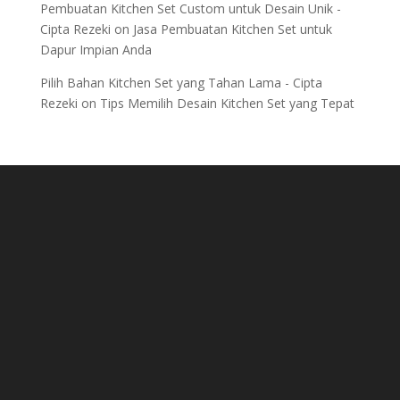
Pembuatan Kitchen Set Custom untuk Desain Unik -
Cipta Rezeki
on
Jasa Pembuatan Kitchen Set untuk
Dapur Impian Anda
Pilih Bahan Kitchen Set yang Tahan Lama - Cipta
Rezeki
on
Tips Memilih Desain Kitchen Set yang Tepat