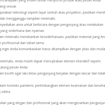
ncahayaan yang efisien untuk menyoroti produk atau pesan Anda.
ang sesuai.
nakan teknologi seperti layar sentuh atau proyektor, pastikan mere
tidak mengganggu tampilan minimalis.
enyediakan area untuk berbicara dengan pengunjung atau melakukan
r yang sederhana dan nyaman.
in minimalis menekankan kesederhanaan, pastikan material yang A
an profesional dan tahan lama.
g ingin Anda komunikasikan harus ditampilkan dengan jelas dan mud
inimalis, Anda masih dapat menciptakan elemen interaktif seperti
ukung pesan Anda.
in booth agar lalu lintas pengunjung berjalan dengan lancar dan tida
lam konteks pandemi, pertimbangkan elemen keamanan dan keseh
g udara.
pilan yang elegan dan profesional yang akan mengesankan pengunju