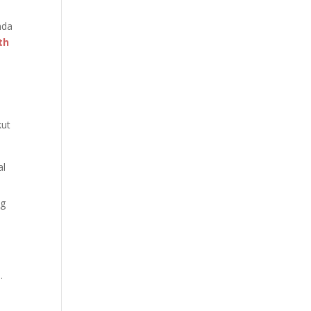
nda
th
kut
al
ng
.