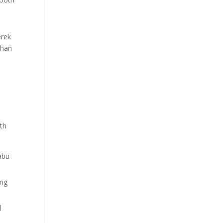
erek
uhan
th
abu-
ing
l