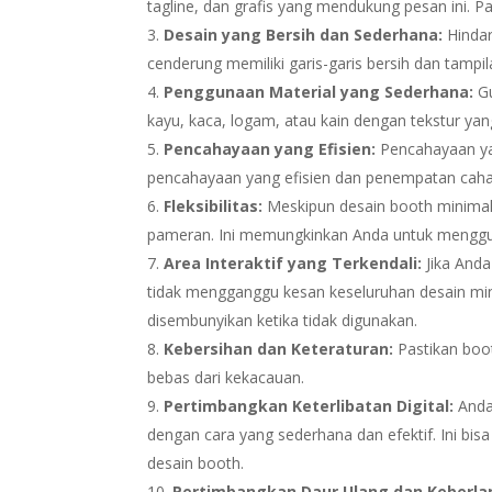
tagline, dan grafis yang mendukung pesan ini. 
Desain yang Bersih dan Sederhana:
Hindar
cenderung memiliki garis-garis bersih dan tampila
Penggunaan Material yang Sederhana:
Gu
kayu, kaca, logam, atau kain dengan tekstur y
Pencahayaan yang Efisien:
Pencahayaan yan
pencahayaan yang efisien dan penempatan cahay
Fleksibilitas:
Meskipun desain booth minimali
pameran. Ini memungkinkan Anda untuk menggun
Area Interaktif yang Terkendali:
Jika Anda
tidak mengganggu kesan keseluruhan desain mini
disembunyikan ketika tidak digunakan.
Kebersihan dan Keteraturan:
Pastikan boot
bebas dari kekacauan.
Pertimbangkan Keterlibatan Digital:
Anda
dengan cara yang sederhana dan efektif. Ini bisa
desain booth.
Pertimbangkan Daur Ulang dan Keberla