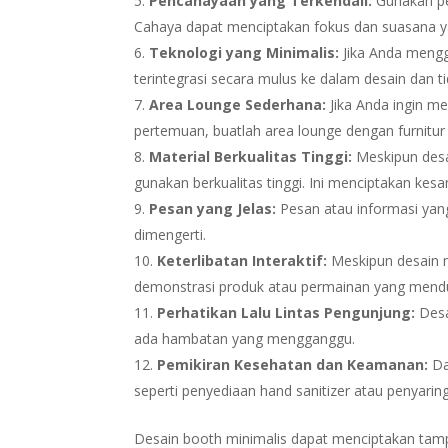
Pencahayaan yang Terkendali:
Gunakan pe
Cahaya dapat menciptakan fokus dan suasana y
Teknologi yang Minimalis:
Jika Anda menggu
terintegrasi secara mulus ke dalam desain dan 
Area Lounge Sederhana:
Jika Anda ingin m
pertemuan, buatlah area lounge dengan furnitu
Material Berkualitas Tinggi:
Meskipun desa
gunakan berkualitas tinggi. Ini menciptakan kes
Pesan yang Jelas:
Pesan atau informasi yan
dimengerti.
Keterlibatan Interaktif:
Meskipun desain m
demonstrasi produk atau permainan yang mend
Perhatikan Lalu Lintas Pengunjung:
Desa
ada hambatan yang mengganggu.
Pemikiran Kesehatan dan Keamanan:
Da
seperti penyediaan hand sanitizer atau penyarin
Desain booth minimalis dapat menciptakan tam