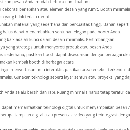
Pastikan pesan Anda mudah terbaca dan dipahami.
i dekorasi berlebihan atau elemen desain yang rumit. Booth minimali
n yang tidak terlalu ramai.
nakan material yang sederhana dan berkualitas tinggi. Bahan seperti
ang halus dapat menambahkan sentuhan elegan pada booth Anda.
g baik adalah kunci dalam desain minimalis. Pertimbangkan
a yang strategis untuk menyoroti produk atau pesan Anda.
s sederhana, pastikan booth dapat disesuaikan dengan berbagai uku
akan kembali booth di berbagai acara.
 ingin menyertakan area interaktif, pastikan area tersebut terkendali 
malis. Gunakan teknologi seperti layar sentuh atau proyeksi yang da
h Anda selalu bersih dan rapi. Ruang minimalis harus tetap teratur d
 dapat memanfaatkan teknologi digital untuk menyampaikan pesan 
 berupa tampilan digital atau presentasi video yang terintegrasi deng
njutan:
Jika mungkin, gunakan material yang ramah lingkungan dan 