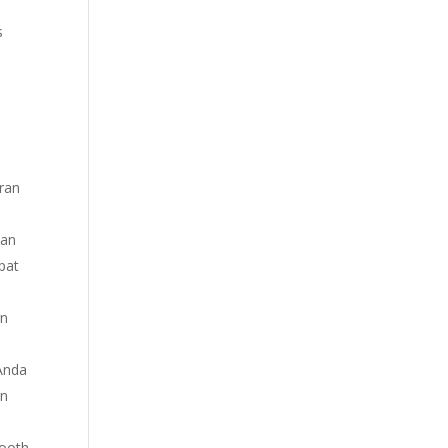
s
ran
dan
pat
an
Anda
an
booth