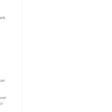
rik
kan
over
or