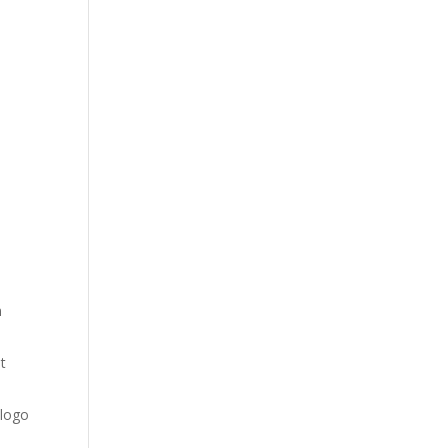
n
t
 logo