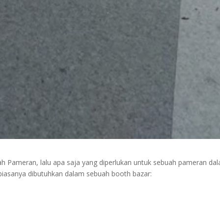
h Pameran, lalu apa saja yang diperlukan untuk sebuah pameran da
 biasanya dibutuhkan dalam sebuah booth bazar: