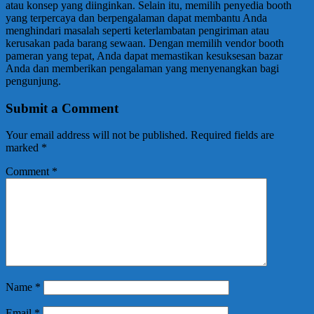
atau konsep yang diinginkan. Selain itu, memilih penyedia booth
yang terpercaya dan berpengalaman dapat membantu Anda
menghindari masalah seperti keterlambatan pengiriman atau
kerusakan pada barang sewaan. Dengan memilih vendor booth
pameran yang tepat, Anda dapat memastikan kesuksesan bazar
Anda dan memberikan pengalaman yang menyenangkan bagi
pengunjung.
Submit a Comment
Your email address will not be published.
Required fields are
marked
*
Comment
*
Name
*
Email
*