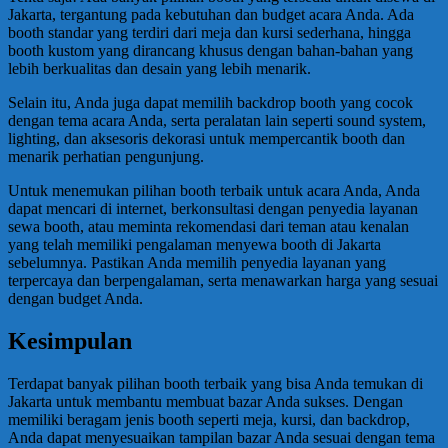
Jakarta, tergantung pada kebutuhan dan budget acara Anda. Ada
booth standar yang terdiri dari meja dan kursi sederhana, hingga
booth kustom yang dirancang khusus dengan bahan-bahan yang
lebih berkualitas dan desain yang lebih menarik.
Selain itu, Anda juga dapat memilih backdrop booth yang cocok
dengan tema acara Anda, serta peralatan lain seperti sound system,
lighting, dan aksesoris dekorasi untuk mempercantik booth dan
menarik perhatian pengunjung.
Untuk menemukan pilihan booth terbaik untuk acara Anda, Anda
dapat mencari di internet, berkonsultasi dengan penyedia layanan
sewa booth, atau meminta rekomendasi dari teman atau kenalan
yang telah memiliki pengalaman menyewa booth di Jakarta
sebelumnya. Pastikan Anda memilih penyedia layanan yang
terpercaya dan berpengalaman, serta menawarkan harga yang sesuai
dengan budget Anda.
Kesimpulan
Terdapat banyak pilihan booth terbaik yang bisa Anda temukan di
Jakarta untuk membantu membuat bazar Anda sukses. Dengan
memiliki beragam jenis booth seperti meja, kursi, dan backdrop,
Anda dapat menyesuaikan tampilan bazar Anda sesuai dengan tema