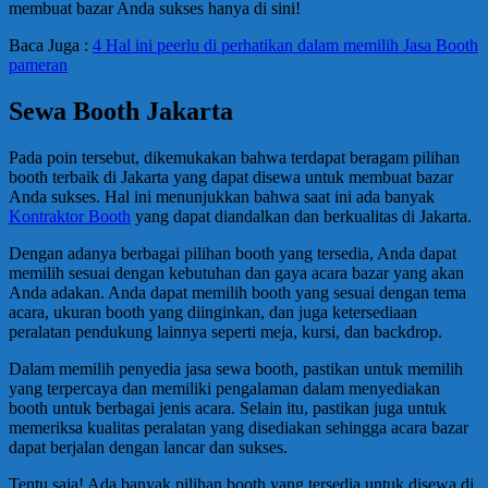
membuat bazar Anda sukses hanya di sini!
Baca Juga :
4 Hal ini peerlu di perhatikan dalam memilih Jasa Booth
pameran
Sewa Booth Jakarta
Pada poin tersebut, dikemukakan bahwa terdapat beragam pilihan
booth terbaik di Jakarta yang dapat disewa untuk membuat bazar
Anda sukses. Hal ini menunjukkan bahwa saat ini ada banyak
Kontraktor Booth
yang dapat diandalkan dan berkualitas di Jakarta.
Dengan adanya berbagai pilihan booth yang tersedia, Anda dapat
memilih sesuai dengan kebutuhan dan gaya acara bazar yang akan
Anda adakan. Anda dapat memilih booth yang sesuai dengan tema
acara, ukuran booth yang diinginkan, dan juga ketersediaan
peralatan pendukung lainnya seperti meja, kursi, dan backdrop.
Dalam memilih penyedia jasa sewa booth, pastikan untuk memilih
yang terpercaya dan memiliki pengalaman dalam menyediakan
booth untuk berbagai jenis acara. Selain itu, pastikan juga untuk
memeriksa kualitas peralatan yang disediakan sehingga acara bazar
dapat berjalan dengan lancar dan sukses.
Tentu saja! Ada banyak pilihan booth yang tersedia untuk disewa di