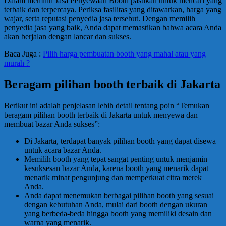
Dalam memilih Jasa Penyewaan Booth pastikan untuk mencari yang
terbaik dan terpercaya. Periksa fasilitas yang ditawarkan, harga yang
wajar, serta reputasi penyedia jasa tersebut. Dengan memilih
penyedia jasa yang baik, Anda dapat memastikan bahwa acara Anda
akan berjalan dengan lancar dan sukses.
Baca Juga :
Pilih harga pembuatan booth yang mahal atau yang
murah ?
Beragam pilihan booth terbaik di Jakarta
Berikut ini adalah penjelasan lebih detail tentang poin “Temukan
beragam pilihan booth terbaik di Jakarta untuk menyewa dan
membuat bazar Anda sukses”:
Di Jakarta, terdapat banyak pilihan booth yang dapat disewa
untuk acara bazar Anda.
Memilih booth yang tepat sangat penting untuk menjamin
kesuksesan bazar Anda, karena booth yang menarik dapat
menarik minat pengunjung dan memperkuat citra merek
Anda.
Anda dapat menemukan berbagai pilihan booth yang sesuai
dengan kebutuhan Anda, mulai dari booth dengan ukuran
yang berbeda-beda hingga booth yang memiliki desain dan
warna yang menarik.