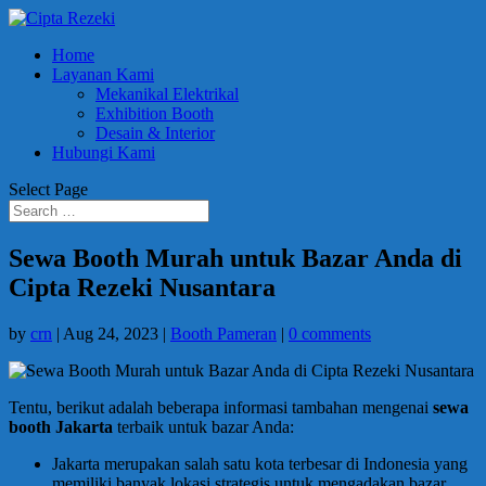
Home
Layanan Kami
Mekanikal Elektrikal
Exhibition Booth
Desain & Interior
Hubungi Kami
Select Page
Sewa Booth Murah untuk Bazar Anda di
Cipta Rezeki Nusantara
by
crn
|
Aug 24, 2023
|
Booth Pameran
|
0 comments
Tentu, berikut adalah beberapa informasi tambahan mengenai
sewa
booth Jakarta
terbaik untuk bazar Anda:
Jakarta merupakan salah satu kota terbesar di Indonesia yang
memiliki banyak lokasi strategis untuk mengadakan bazar