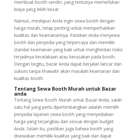
membuat booth sendiri, yang tentunya memerlukan
biaya yang lebih besar.
Namun, meskipun Anda ingin sewa booth dengan
harga murah, tetap penting untuk memperhatikan
kualitas dan keamanannya. Pastikan Anda menyewa
booth dari penyedia yang terpercaya dan memiliki
standar keamanan yang baik untuk menghindari risiko
terjadinya kecelakaan atau kerusakan pada booth.
Dengan begitu, bazar Anda dapat berjalan lancar dan
sukses tanpa khawatir akan masalah keamanan dan
kualitas booth.
Tentang Sewa Booth Murah untuk Bazar
anda
Tentang Sewa Booth Murah untuk Bazar Anda, salah
satu hal yang perlu dipertimbangkan adalah memilih
penyedia layanan sewa booth yang menyediakan
harga yang terjangkau dan sesuai dengan budget
Anda. Selain itu, pastikan juga bahwa booth yang
disewakan memiliki kualitas yang baik dan dapat