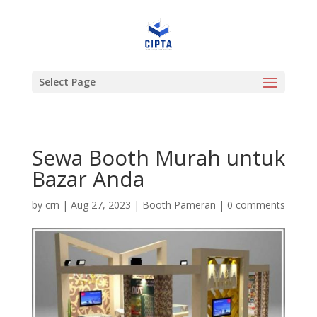
Select Page
Sewa Booth Murah untuk
Bazar Anda
by
crn
|
Aug 27, 2023
|
Booth Pameran
|
0 comments