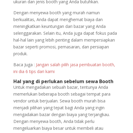
ukuran dan jenis booth yang Anda butuhkan.
Dengan menyewa booth yang murah namun
berkualitas, Anda dapat menghemat biaya dan
meningkatkan keuntungan dari bazar yang Anda
selenggarakan. Selain itu, Anda juga dapat fokus pada
hal-hal lain yang lebih penting dalam mempersiapkan
bazar seperti promosi, pemasaran, dan persiapan
produk.
Baca Juga :
Jangan salah pilih jasa pembuatan booth,
ini dia 6 tips dari kami
Hal yang di perlukan sebelum sewa Booth
Untuk mengadakan sebuah bazar, tentunya Anda
memerlukan beberapa booth sebagai tempat para
vendor untuk berjualan. Sewa booth murah bisa
menjadi pilihan yang tepat bagi Anda yang ingin
mengadakan bazar dengan biaya yang terjangkau.
Dengan menyewa booth, Anda tidak perlu
mengeluarkan biaya besar untuk membeli atau