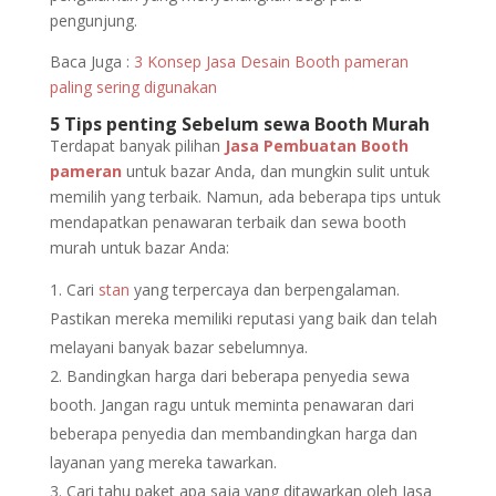
pengunjung.
Baca Juga :
3 Konsep Jasa Desain Booth pameran
paling sering digunakan
5 Tips penting Sebelum sewa Booth Murah
Terdapat banyak pilihan
Jasa Pembuatan Booth
pameran
untuk bazar Anda, dan mungkin sulit untuk
memilih yang terbaik. Namun, ada beberapa tips untuk
mendapatkan penawaran terbaik dan sewa booth
murah untuk bazar Anda:
Cari
stan
yang terpercaya dan berpengalaman.
Pastikan mereka memiliki reputasi yang baik dan telah
melayani banyak bazar sebelumnya.
Bandingkan harga dari beberapa penyedia sewa
booth. Jangan ragu untuk meminta penawaran dari
beberapa penyedia dan membandingkan harga dan
layanan yang mereka tawarkan.
Cari tahu paket apa saja yang ditawarkan oleh Jasa