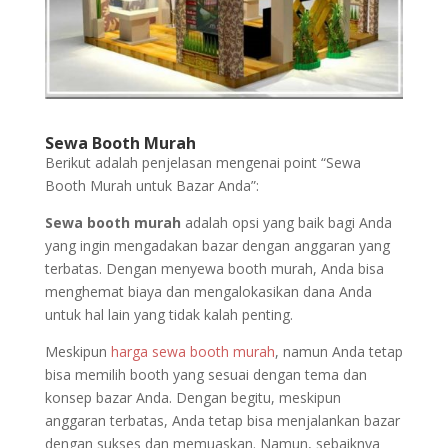
Sewa Booth Murah
Berikut adalah penjelasan mengenai point “Sewa
Booth Murah untuk Bazar Anda”:
Sewa booth murah
adalah opsi yang baik bagi Anda
yang ingin mengadakan bazar dengan anggaran yang
terbatas. Dengan menyewa booth murah, Anda bisa
menghemat biaya dan mengalokasikan dana Anda
untuk hal lain yang tidak kalah penting.
Meskipun
harga sewa booth murah
, namun Anda tetap
bisa memilih booth yang sesuai dengan tema dan
konsep bazar Anda. Dengan begitu, meskipun
anggaran terbatas, Anda tetap bisa menjalankan bazar
dengan sukses dan memuaskan. Namun, sebaiknya