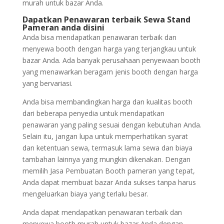
murah untuk bazar Anda.
Dapatkan Penawaran terbaik Sewa Stand
Pameran anda disini
Anda bisa mendapatkan penawaran terbaik dan
menyewa booth dengan harga yang terjangkau untuk
bazar Anda. Ada banyak perusahaan penyewaan booth
yang menawarkan beragam jenis booth dengan harga
yang bervariasi.
Anda bisa membandingkan harga dan kualitas booth
dari beberapa penyedia untuk mendapatkan
penawaran yang paling sesuai dengan kebutuhan Anda.
Selain itu, jangan lupa untuk memperhatikan syarat
dan ketentuan sewa, termasuk lama sewa dan biaya
tambahan lainnya yang mungkin dikenakan. Dengan
memilih Jasa Pembuatan Booth pameran yang tepat,
Anda dapat membuat bazar Anda sukses tanpa harus
mengeluarkan biaya yang terlalu besar.
Anda dapat mendapatkan penawaran terbaik dan
menyewa booth murah untuk bazar Anda dengan