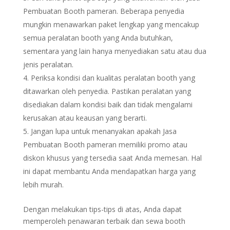
Pembuatan Booth pameran. Beberapa penyedia
mungkin menawarkan paket lengkap yang mencakup
semua peralatan booth yang Anda butuhkan,
sementara yang lain hanya menyediakan satu atau dua
jenis peralatan.
Periksa kondisi dan kualitas peralatan booth yang
ditawarkan oleh penyedia. Pastikan peralatan yang
disediakan dalam kondisi baik dan tidak mengalami
kerusakan atau keausan yang berarti.
Jangan lupa untuk menanyakan apakah Jasa
Pembuatan Booth pameran memiliki promo atau
diskon khusus yang tersedia saat Anda memesan. Hal
ini dapat membantu Anda mendapatkan harga yang
lebih murah.
Dengan melakukan tips-tips di atas, Anda dapat
memperoleh penawaran terbaik dan sewa booth