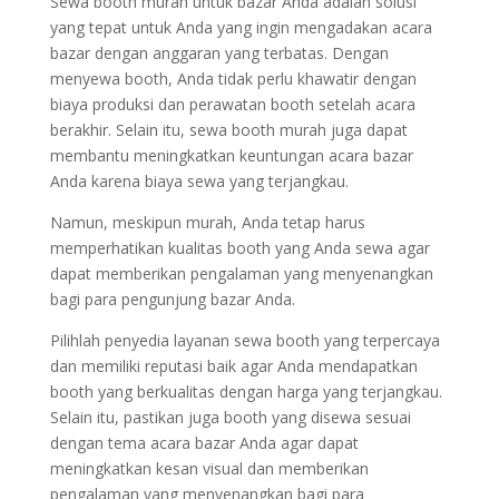
Sewa booth murah untuk bazar Anda adalah solusi
yang tepat untuk Anda yang ingin mengadakan acara
bazar dengan anggaran yang terbatas. Dengan
menyewa booth, Anda tidak perlu khawatir dengan
biaya produksi dan perawatan booth setelah acara
berakhir. Selain itu, sewa booth murah juga dapat
membantu meningkatkan keuntungan acara bazar
Anda karena biaya sewa yang terjangkau.
Namun, meskipun murah, Anda tetap harus
memperhatikan kualitas booth yang Anda sewa agar
dapat memberikan pengalaman yang menyenangkan
bagi para pengunjung bazar Anda.
Pilihlah penyedia layanan sewa booth yang terpercaya
dan memiliki reputasi baik agar Anda mendapatkan
booth yang berkualitas dengan harga yang terjangkau.
Selain itu, pastikan juga booth yang disewa sesuai
dengan tema acara bazar Anda agar dapat
meningkatkan kesan visual dan memberikan
pengalaman yang menyenangkan bagi para