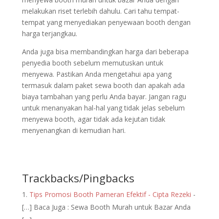
melakukan riset terlebih dahulu. Cari tahu tempat-
tempat yang menyediakan penyewaan booth dengan
harga terjangkau.
Anda juga bisa membandingkan harga dari beberapa
penyedia booth sebelum memutuskan untuk
menyewa. Pastikan Anda mengetahui apa yang
termasuk dalam paket sewa booth dan apakah ada
biaya tambahan yang perlu Anda bayar. Jangan ragu
untuk menanyakan hal-hal yang tidak jelas sebelum
menyewa booth, agar tidak ada kejutan tidak
menyenangkan di kemudian hari.
Trackbacks/Pingbacks
Tips Promosi Booth Pameran Efektif - Cipta Rezeki
-
[…] Baca Juga : Sewa Booth Murah untuk Bazar Anda